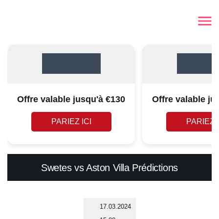
Offre valable jusqu'à €130
Offre valable ju
PARIEZ ICI
PARIEZ I
Swetes vs Aston Villa Prédictions
17.03.2024