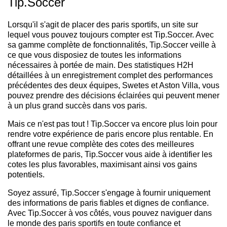
Tip.Soccer
Lorsqu'il s'agit de placer des paris sportifs, un site sur
lequel vous pouvez toujours compter est Tip.Soccer. Avec
sa gamme complète de fonctionnalités, Tip.Soccer veille à
ce que vous disposiez de toutes les informations
nécessaires à portée de main. Des statistiques H2H
détaillées à un enregistrement complet des performances
précédentes des deux équipes, Swetes et Aston Villa, vous
pouvez prendre des décisions éclairées qui peuvent mener
à un plus grand succès dans vos paris.
Mais ce n'est pas tout ! Tip.Soccer va encore plus loin pour
rendre votre expérience de paris encore plus rentable. En
offrant une revue complète des cotes des meilleures
plateformes de paris, Tip.Soccer vous aide à identifier les
cotes les plus favorables, maximisant ainsi vos gains
potentiels.
Soyez assuré, Tip.Soccer s'engage à fournir uniquement
des informations de paris fiables et dignes de confiance.
Avec Tip.Soccer à vos côtés, vous pouvez naviguer dans
le monde des paris sportifs en toute confiance et