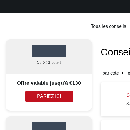
Tous les conseils
Consei
5
/
5
(
1
vote
)
par cote
p
Offre valable jusqu'à €130
S
PARIEZ ICI
Su