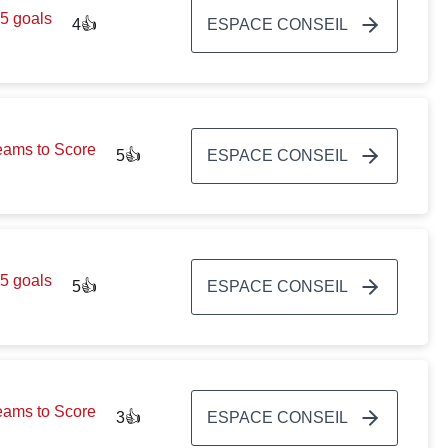
.5 goals
4
👍
ESPACE CONSEIL
eams to Score
5
👍
ESPACE CONSEIL
.5 goals
5
👍
ESPACE CONSEIL
eams to Score
3
👍
ESPACE CONSEIL