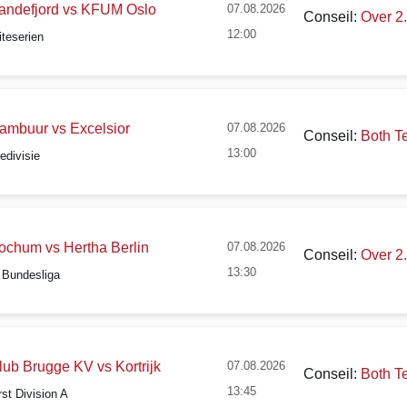
andefjord vs KFUM Oslo
07.08.2026
Conseil:
Over 2
12:00
iteserien
ambuur vs Excelsior
07.08.2026
Conseil:
Both T
13:00
edivisie
ochum vs Hertha Berlin
07.08.2026
Conseil:
Over 2
13:30
 Bundesliga
lub Brugge KV vs Kortrijk
07.08.2026
Conseil:
Both T
13:45
rst Division A