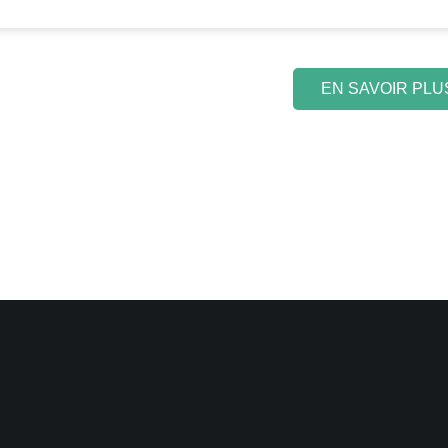
EN SAVOIR PLU