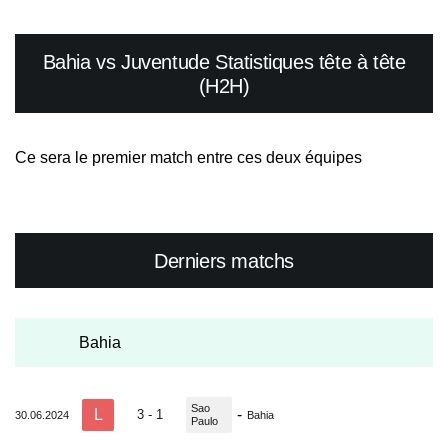
Bahia vs Juventude Statistiques tête à tête
(H2H)
Ce sera le premier match entre ces deux équipes
Derniers matchs
Bahia
Sao
L
-
3 - 1
30.06.2024
Bahia
Paulo