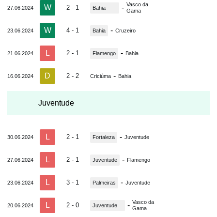
Vasco da
W
-
2 - 1
27.06.2024
Bahia
Gama
W
-
4 - 1
23.06.2024
Bahia
Cruzeiro
L
-
2 - 1
21.06.2024
Flamengo
Bahia
D
-
2 - 2
16.06.2024
Criciúma
Bahia
Juventude
L
-
2 - 1
30.06.2024
Fortaleza
Juventude
L
-
2 - 1
27.06.2024
Juventude
Flamengo
L
-
3 - 1
23.06.2024
Palmeiras
Juventude
Vasco da
L
-
2 - 0
20.06.2024
Juventude
Gama