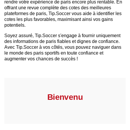
rendre votre expérience de paris encore plus rentable. En
offrant une revue complète des cotes des meilleures
plateformes de paris, Tip.Soccer vous aide à identifier les
cotes les plus favorables, maximisant ainsi vos gains
potentiels.
Soyez assuré, Tip.Soccer s'engage à fournir uniquement
des informations de paris fiables et dignes de confiance.
Avec Tip.Soccer à vos côtés, vous pouvez naviguer dans
le monde des paris sportifs en toute confiance et
augmenter vos chances de succès !
Bienvenu