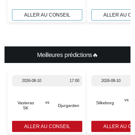
ALLER AU CONSEIL
ALLER AU C
Meilleures prédictions🔥
2026-08-10
17:00
2026-08-10
vs
vs
Vasteras
Silkeborg
Djurgarden
SK
ALLER AU CONSEIL
ALLER AU C