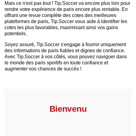
Mais ce n'est pas tout ! Tip.Soccer va encore plus loin pour
rendre votre expérience de paris encore plus rentable. En
offrant une revue complète des cotes des meilleures
plateformes de paris, Tip.Soccer vous aide à identifier les
cotes les plus favorables, maximisant ainsi vos gains
potentiels.
Soyez assuré, Tip.Soccer s'engage à fournir uniquement
des informations de paris fiables et dignes de confiance.
Avec Tip.Soccer à vos côtés, vous pouvez naviguer dans
le monde des paris sportifs en toute confiance et
augmenter vos chances de succès !
Bienvenu