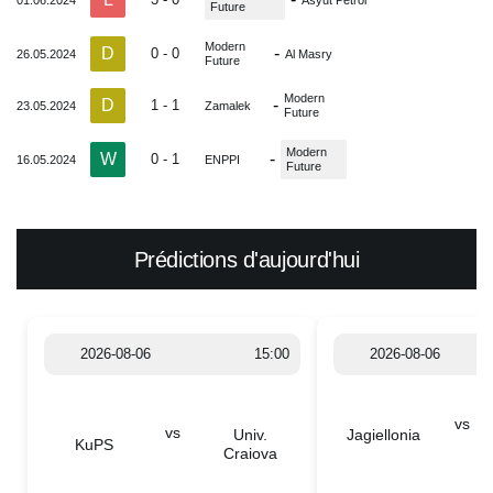
Future
Modern
D
-
0 - 0
26.05.2024
Al Masry
Future
Modern
D
-
1 - 1
23.05.2024
Zamalek
Future
Modern
W
-
0 - 1
16.05.2024
ENPPI
Future
Prédictions d'aujourd'hui
2026-08-06
15:00
2026-08-06
vs
vs
Univ.
Jagiellonia
KuPS
Craiova