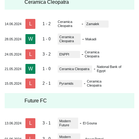
Ceramica Cleopatra
Ceramica
L
-
1 - 2
14.06.2024
Zamalek
Cleopatra
Ceramica
W
-
1 - 0
28.05.2024
Makadi
Cleopatra
Ceramica
L
-
3 - 2
24.05.2024
ENPPI
Cleopatra
National Bank of
W
-
1 - 0
21.05.2024
Ceramica Cleopatra
Egypt
Ceramica
L
-
2 - 1
15.05.2024
Pyramids
Cleopatra
Future FC
Modern
L
-
3 - 1
13.06.2024
El Gouna
Future
Modern
L
-
3 - 0
01.06.2024
Asyut Petrol