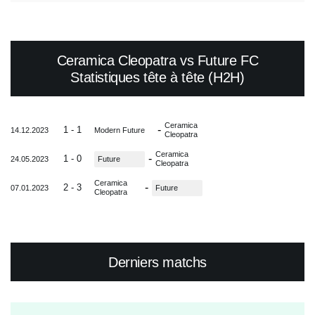
Ceramica Cleopatra vs Future FC
Statistiques tête à tête (H2H)
Ceramica
-
1 - 1
14.12.2023
Modern Future
Cleopatra
Ceramica
-
1 - 0
24.05.2023
Future
Cleopatra
Ceramica
-
2 - 3
07.01.2023
Future
Cleopatra
Derniers matchs