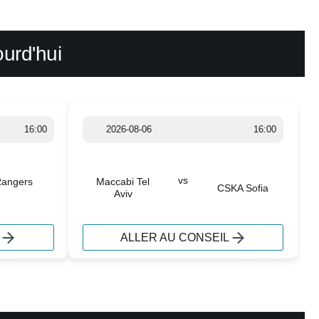
ourd'hui
16:00
2026-08-06
16:00
vs
angers
Maccabi Tel
CSKA Sofia
Aviv
ALLER AU CONSEIL