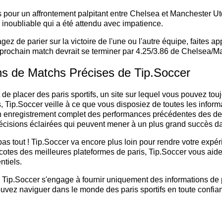
 pour un affrontement palpitant entre Chelsea et Manchester Ut
inoubliable qui a été attendu avec impatience.
gez de parier sur la victoire de l'une ou l'autre équipe, faites a
 prochain match devrait se terminer par 4.25/3.86 de Chelsea/M
ns de Matchs Précises de Tip.Soccer
it de placer des paris sportifs, un site sur lequel vous pouvez 
s, Tip.Soccer veille à ce que vous disposiez de toutes les info
un enregistrement complet des performances précédentes des d
écisions éclairées qui peuvent mener à un plus grand succès da
pas tout ! Tip.Soccer va encore plus loin pour rendre votre expé
otes des meilleures plateformes de paris, Tip.Soccer vous aide à
ntiels.
Tip.Soccer s'engage à fournir uniquement des informations de p
ouvez naviguer dans le monde des paris sportifs en toute confi