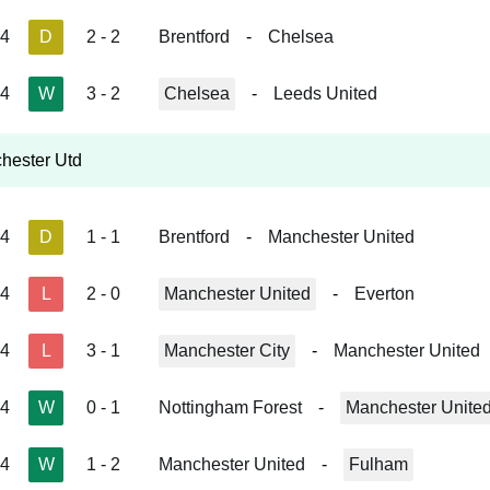
24
D
2 - 2
Brentford
-
Chelsea
24
W
3 - 2
Chelsea
-
Leeds United
hester Utd
24
D
1 - 1
Brentford
-
Manchester United
24
L
2 - 0
Manchester United
-
Everton
24
L
3 - 1
Manchester City
-
Manchester United
24
W
0 - 1
Nottingham Forest
-
Manchester Unite
24
W
1 - 2
Manchester United
-
Fulham