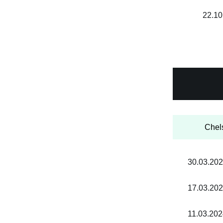
22.10
Chel
30.03.20
17.03.20
11.03.20