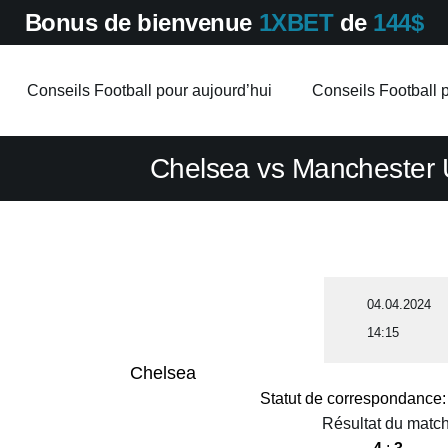
Bonus de bienvenue
1XBET
de
144$
Conseils Football pour aujourd’hui
Conseils Football 
Chelsea vs Manchester U
04.04.2024
14:15
Chelsea
Statut de correspondance
Résultat du match