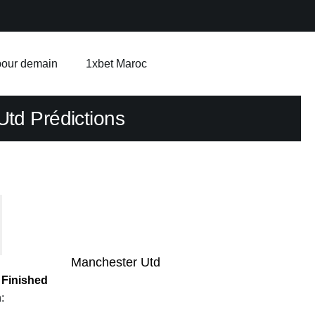
pour demain
1xbet Maroc
td Prédictions
Manchester Utd
:
Finished
: