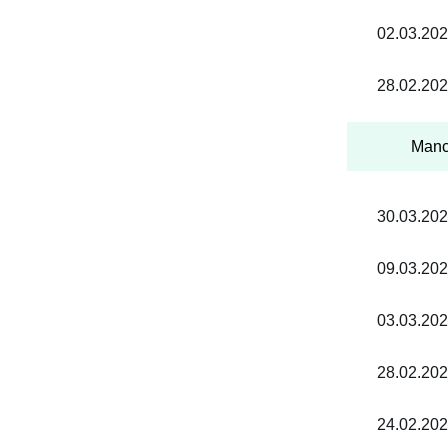
02.03.20
28.02.20
Manc
30.03.20
09.03.20
03.03.20
28.02.20
24.02.20