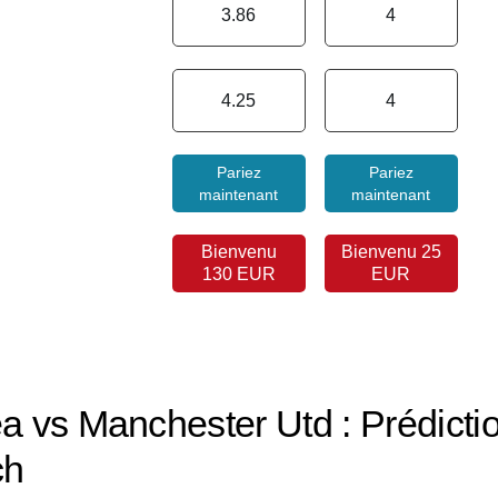
3.86
4
4.25
4
Pariez
Pariez
maintenant
maintenant
Bienvenu
Bienvenu 25
130 EUR
EUR
a vs Manchester Utd : Prédictio
ch