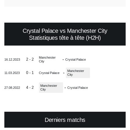
Crystal Palace vs Manchester City
Statistiques tête à tête (H2H)
Manchester
-
2 - 2
16.12.2023
Crystal Palace
City
Manchester
-
0 - 1
11.03.2023
Crystal Palace
City
Manchester
-
4 - 2
27.08.2022
Crystal Palace
City
Derniers matchs