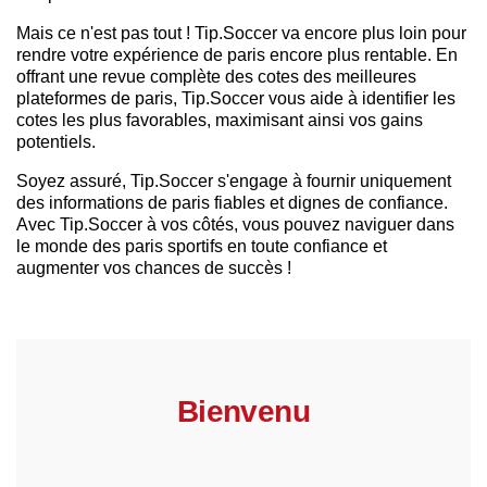
Mais ce n'est pas tout ! Tip.Soccer va encore plus loin pour
rendre votre expérience de paris encore plus rentable. En
offrant une revue complète des cotes des meilleures
plateformes de paris, Tip.Soccer vous aide à identifier les
cotes les plus favorables, maximisant ainsi vos gains
potentiels.
Soyez assuré, Tip.Soccer s'engage à fournir uniquement
des informations de paris fiables et dignes de confiance.
Avec Tip.Soccer à vos côtés, vous pouvez naviguer dans
le monde des paris sportifs en toute confiance et
augmenter vos chances de succès !
Bienvenu