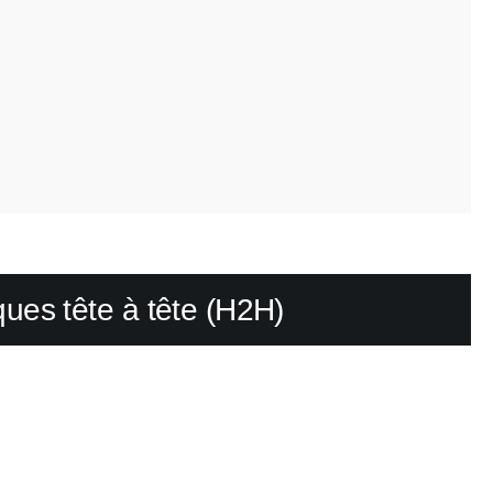
u
ques tête à tête (H2H)