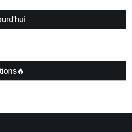
ourd'hui
tions🔥