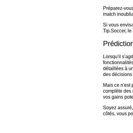
Préparez-vous
match inoublia
Si vous envisa
Tip.Soccer, le
Prédictio
Lorsqu'il s'ag
fonctionnalité
détaillées à 
des décisions
Mais ce n'est 
complète des c
vos gains pote
Soyez assuré, 
côtés, vous p