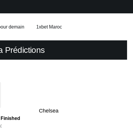
pour demain
1xbet Maroc
 Prédictions
Chelsea
:
Finished
: