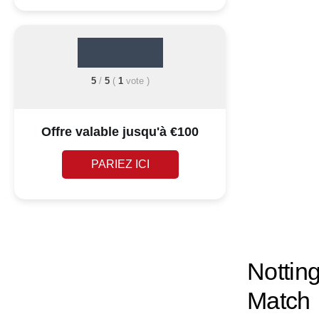
5
/
5
(
1
vote
)
Offre valable jusqu'à €100
PARIEZ ICI
Notting
Match