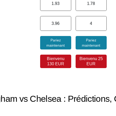
1.93
1.78
3.96
4
Pariez
Pariez
maintenant
maintenant
Bienvenu
Bienvenu 25
130 EUR
EUR
ham vs Chelsea : Prédictions, C