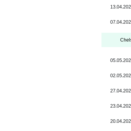
13.04.20
07.04.20
Chel
05.05.20
02.05.20
27.04.20
23.04.20
20.04.20