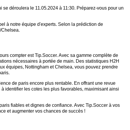
i se déroulera le 11.05.2024 à 11:30. Préparez-vous pour un
ppel à notre équipe d'experts. Selon la prédiction de
m/Chelsea.
toujours compter est Tip.Soccer. Avec sa gamme complète de
rmations nécessaires à portée de main. Des statistiques H2H
eux équipes, Nottingham et Chelsea, vous pouvez prendre
aris.
rience de paris encore plus rentable. En offrant une revue
 identifier les cotes les plus favorables, maximisant ainsi
aris fiables et dignes de confiance. Avec Tip.Soccer à vos
ance et augmenter vos chances de succès !