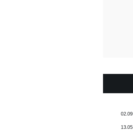
02.09
13.05