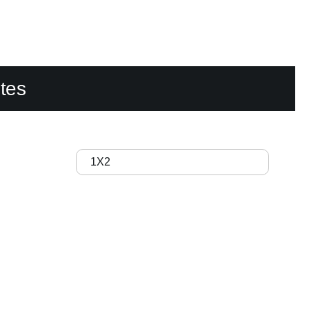
otes
1X2