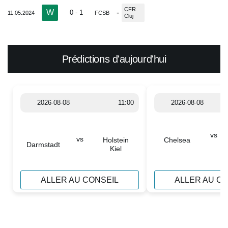
CFR
W
-
0 - 1
11.05.2024
FCSB
Cluj
Prédictions d'aujourd'hui
2026-08-08
11:00
2026-08-08
vs
vs
Holstein
Chelsea
Darmstadt
Kiel
ALLER AU CONSEIL
ALLER AU C