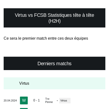
Virtus vs FCSB Statistiques tête à tête
(H2H)
Ce sera le premier match entre ces deux équipes
Derniers matchs
Virtus
Tre
W
-
0 - 1
20.04.2024
Virtus
Penne