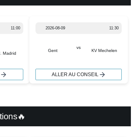
11:00
2026-08-09
11:30
vs
Gent
KV Mechelen
l. Madrid
ALLER AU CONSEIL
tions🔥