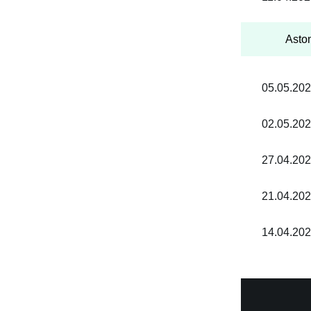
Aston
05.05.20
02.05.20
27.04.20
21.04.20
14.04.20