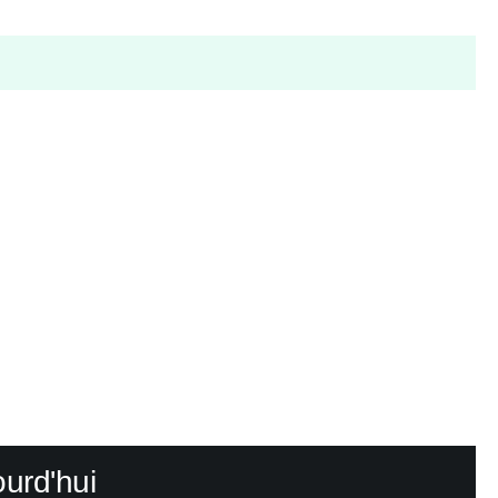
ourd'hui