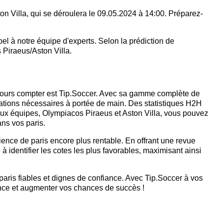
n Villa, qui se déroulera le 09.05.2024 à 14:00. Préparez-
ppel à notre équipe d'experts. Selon la prédiction de
 Piraeus/Aston Villa.
toujours compter est Tip.Soccer. Avec sa gamme complète de
rmations nécessaires à portée de main. Des statistiques H2H
ux équipes, Olympiacos Piraeus et Aston Villa, vous pouvez
ns vos paris.
rience de paris encore plus rentable. En offrant une revue
 identifier les cotes les plus favorables, maximisant ainsi
aris fiables et dignes de confiance. Avec Tip.Soccer à vos
ance et augmenter vos chances de succès !