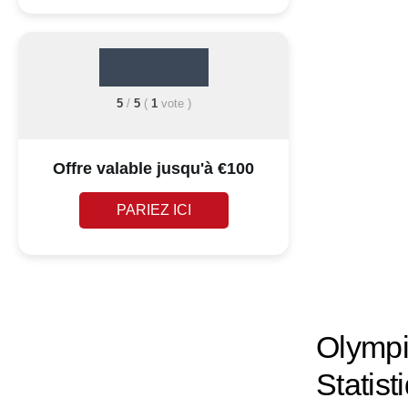
5
/
5
(
1
vote
)
Offre valable jusqu'à €100
PARIEZ ICI
Olympia
Statist