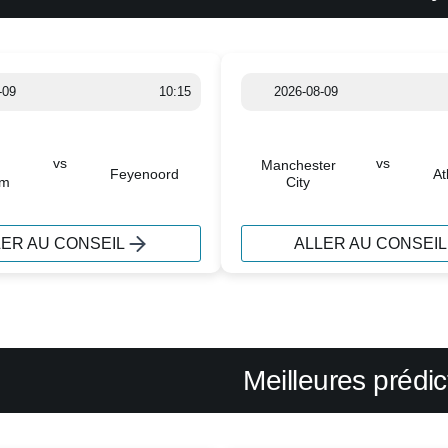
-09
10:15
2026-08-09
vs
vs
Manchester
Feyenoord
At
am
City
LER AU CONSEIL
ALLER AU CONSEIL
Meilleures prédic