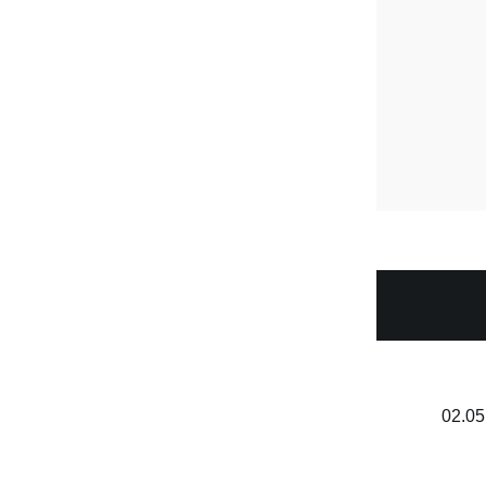
02.05