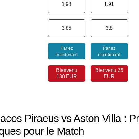
1.98
1.91
3.85
3.8
Pariez
Pariez
maintenant
maintenant
Bienvenu
Bienvenu 25
130 EUR
EUR
cos Piraeus vs Aston Villa : Pr
iques pour le Match