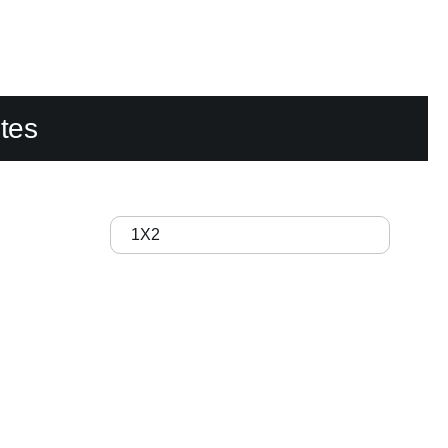
otes
1X2