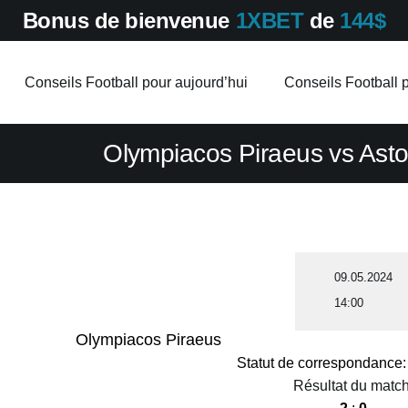
Bonus de bienvenue
1XBET
de
144$
Conseils Football pour aujourd’hui
Conseils Football 
Olympiacos Piraeus vs Aston
09.05.2024
14:00
Olympiacos Piraeus
Statut de correspondance
Résultat du match