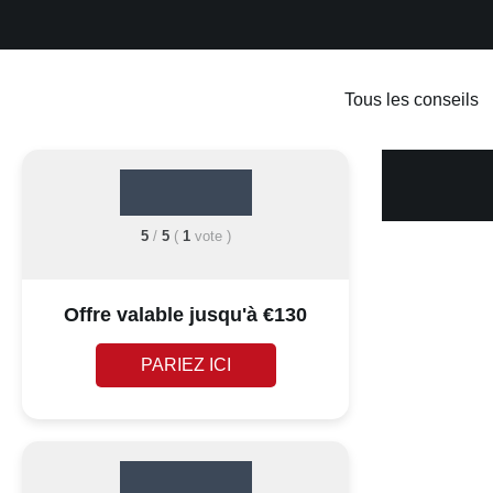
Tous les conseils
5
/
5
(
1
vote
)
Offre valable jusqu'à €130
PARIEZ ICI