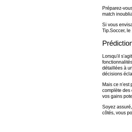
Préparez-vous 
match inoublia
Si vous envisa
Tip.Soccer, le
Prédictio
Lorsqu'il s'ag
fonctionnalité
détaillées à 
décisions écl
Mais ce n'est 
complète des c
vos gains pote
Soyez assuré, 
côtés, vous p