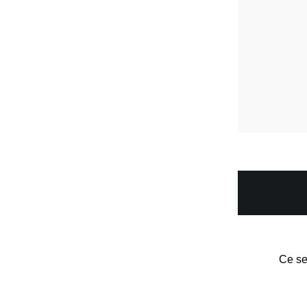
Ce se