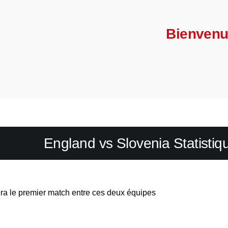
Bienven
England vs Slovenia Statistiqu
ra le premier match entre ces deux équipes