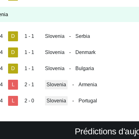
enia
24
D
1 - 1
Slovenia
-
Serbia
24
D
1 - 1
Slovenia
-
Denmark
24
D
1 - 1
Slovenia
-
Bulgaria
24
L
2 - 1
Slovenia
-
Armenia
24
L
2 - 0
Slovenia
-
Portugal
Prédictions d'auj