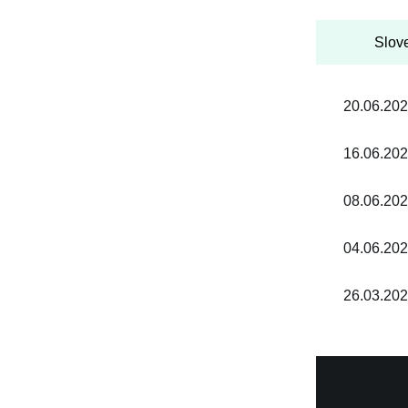
Slov
20.06.20
16.06.20
08.06.20
04.06.20
26.03.20