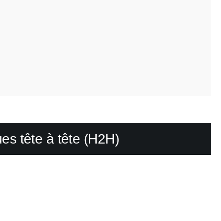
u
es tête à tête (H2H)