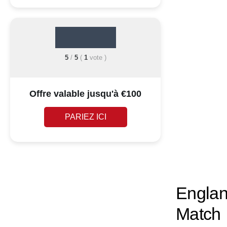
5
/
5
(
1
vote
)
Offre valable jusqu'à €100
PARIEZ ICI
England
Match