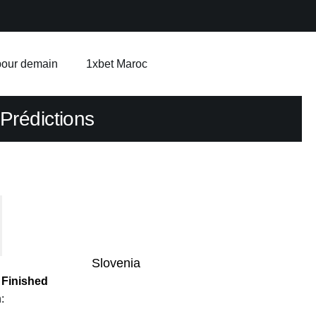
pour demain
1xbet Maroc
Prédictions
Slovenia
:
Finished
: