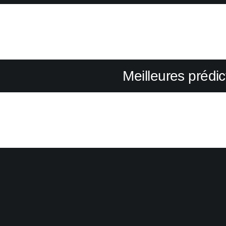
Meilleures prédic