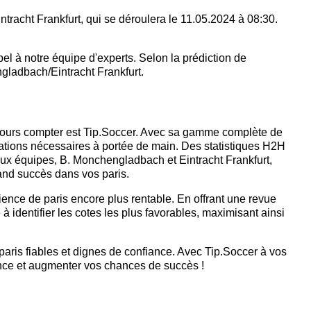
tracht Frankfurt, qui se déroulera le 11.05.2024 à 08:30.
ppel à notre équipe d'experts. Selon la prédiction de
ngladbach/Eintracht Frankfurt.
toujours compter est Tip.Soccer. Avec sa gamme complète de
rmations nécessaires à portée de main. Des statistiques H2H
ux équipes, B. Monchengladbach et Eintracht Frankfurt,
and succès dans vos paris.
rience de paris encore plus rentable. En offrant une revue
 identifier les cotes les plus favorables, maximisant ainsi
aris fiables et dignes de confiance. Avec Tip.Soccer à vos
ance et augmenter vos chances de succès !