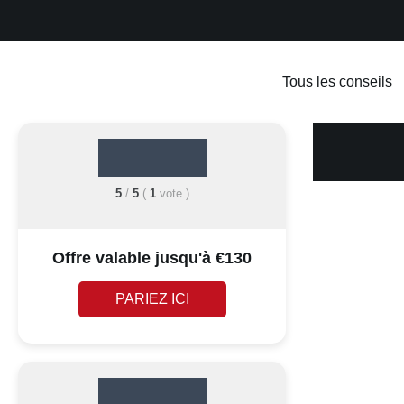
Tous les conseils
5
/
5
(
1
vote
)
Offre valable jusqu'à €130
PARIEZ ICI