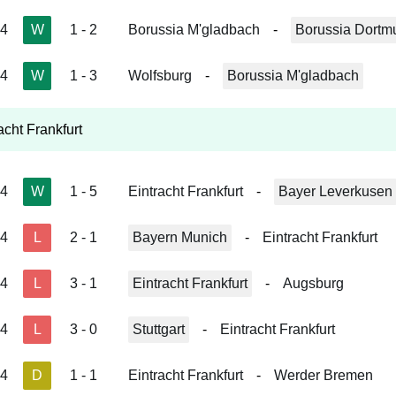
24
W
1 - 2
Borussia M'gladbach
-
Borussia Dortm
24
W
1 - 3
Wolfsburg
-
Borussia M'gladbach
acht Frankfurt
24
W
1 - 5
Eintracht Frankfurt
-
Bayer Leverkusen
24
L
2 - 1
Bayern Munich
-
Eintracht Frankfurt
24
L
3 - 1
Eintracht Frankfurt
-
Augsburg
24
L
3 - 0
Stuttgart
-
Eintracht Frankfurt
24
D
1 - 1
Eintracht Frankfurt
-
Werder Bremen