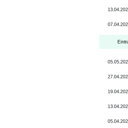
13.04.20
07.04.20
Eintr
05.05.20
27.04.20
19.04.20
13.04.20
05.04.20