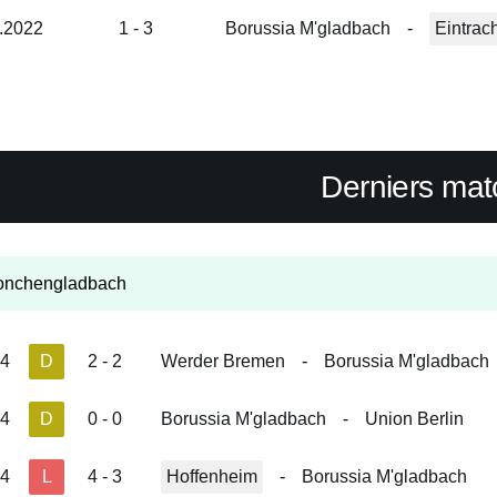
.2022
1 - 3
Borussia M'gladbach
-
Eintrach
Derniers mat
onchengladbach
24
D
2 - 2
Werder Bremen
-
Borussia M'gladbach
24
D
0 - 0
Borussia M'gladbach
-
Union Berlin
24
L
4 - 3
Hoffenheim
-
Borussia M'gladbach