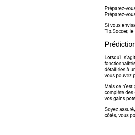
Préparez-vous 
Préparez-vous
Si vous envisa
Tip.Soccer, le
Prédictio
Lorsqu'il s'ag
fonctionnalité
détaillées à 
vous pouvez p
Mais ce n'est 
complète des c
vos gains pote
Soyez assuré, 
côtés, vous p