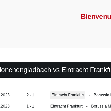
Bienven
onchengladbach vs Eintracht Frankfur
.2023
2 - 1
Eintracht Frankfurt
-
Borussia
.2023
1 - 1
Eintracht Frankfurt
-
Borussia M