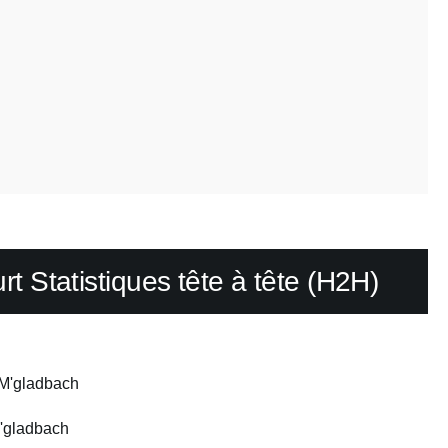
u
t Statistiques tête à tête (H2H)
 M'gladbach
'gladbach