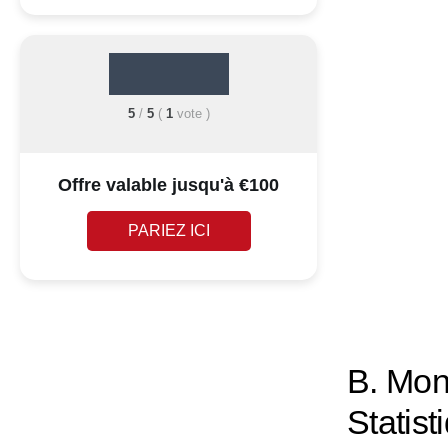
5
/
5
(
1
vote
)
Offre valable jusqu'à €100
PARIEZ ICI
B. Mon
Statist