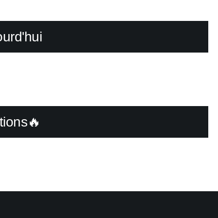
ourd'hui
tions🔥