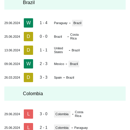
Brazil
W
-
1 - 4
29.06.2024
Paraguay
Brazil
Costa
D
-
0 - 0
25.06.2024
Brazil
Rica
United
D
-
1 - 1
13.06.2024
Brazil
States
W
-
2 - 3
09.06.2024
Mexico
Brazil
D
-
3 - 3
26.03.2024
Spain
Brazil
Colombia
Costa
L
-
3 - 0
29.06.2024
Colombia
Rica
L
-
2 - 1
25.06.2024
Colombia
Paraguay