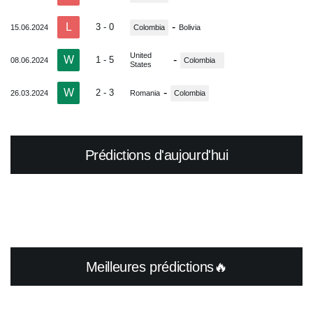
L
-
3 - 0
15.06.2024
Colombia
Bolivia
United
W
-
1 - 5
08.06.2024
Colombia
States
W
-
2 - 3
26.03.2024
Romania
Colombia
Prédictions d'aujourd'hui
Meilleures prédictions🔥