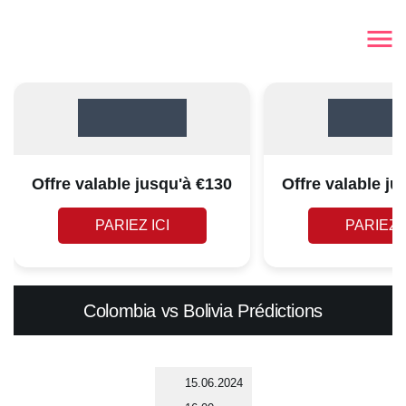
Offre valable jusqu'à €130
Offre valable ju
PARIEZ ICI
PARIEZ I
Colombia vs Bolivia Prédictions
15.06.2024