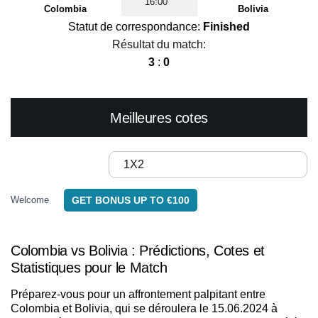
16:00
Colombia
Bolivia
Statut de correspondance:
Finished
Résultat du match:
3
:
0
Meilleures cotes
1X2
Welcome
GET BONUS UP TO €100
Colombia vs Bolivia : Prédictions, Cotes et
Statistiques pour le Match
Préparez-vous pour un affrontement palpitant entre
Colombia et Bolivia, qui se déroulera le 15.06.2024 à