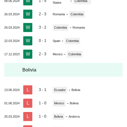
W
-
1 - 5
08.06.2024
Colombia
States
W
-
2 - 3
26.03.2024
Romania
Colombia
W
-
3 - 2
26.03.2024
Colombia
Romania
W
-
0 - 1
22.03.2024
Spain
Colombia
W
-
2 - 3
17.12.2023
Mexico
Colombia
Bolivia
L
-
3 - 1
13.06.2024
Ecuador
Bolivia
L
-
1 - 0
01.06.2024
Mexico
Bolivia
L
-
1 - 0
25.03.2024
Bolivia
Andorra