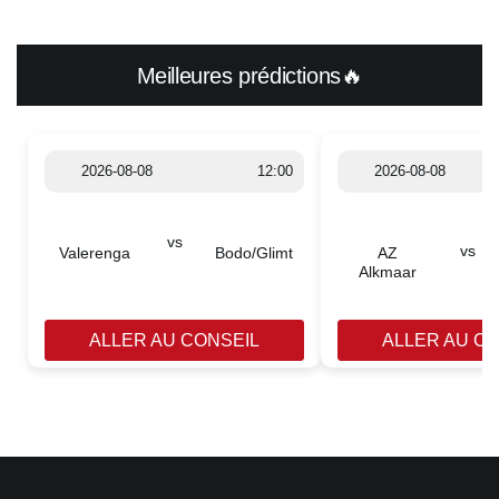
Meilleures prédictions🔥
2026-08-08
12:00
2026-08-08
vs
vs
Valerenga
Bodo/Glimt
AZ
Alkmaar
ALLER AU CONSEIL
ALLER AU C