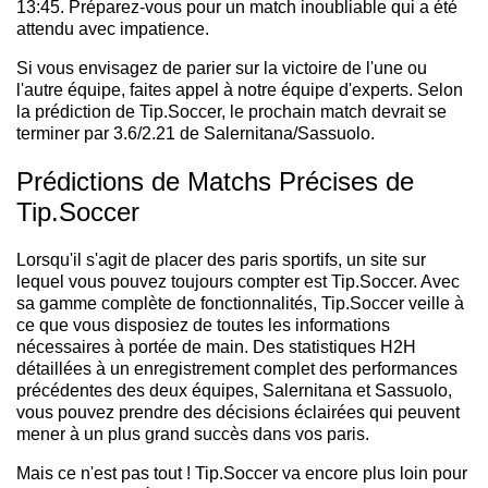
13:45. Préparez-vous pour un match inoubliable qui a été
attendu avec impatience.
Si vous envisagez de parier sur la victoire de l'une ou
l'autre équipe, faites appel à notre équipe d'experts. Selon
la prédiction de Tip.Soccer, le prochain match devrait se
terminer par 3.6/2.21 de Salernitana/Sassuolo.
Prédictions de Matchs Précises de
Tip.Soccer
Lorsqu'il s'agit de placer des paris sportifs, un site sur
lequel vous pouvez toujours compter est Tip.Soccer. Avec
sa gamme complète de fonctionnalités, Tip.Soccer veille à
ce que vous disposiez de toutes les informations
nécessaires à portée de main. Des statistiques H2H
détaillées à un enregistrement complet des performances
précédentes des deux équipes, Salernitana et Sassuolo,
vous pouvez prendre des décisions éclairées qui peuvent
mener à un plus grand succès dans vos paris.
Mais ce n'est pas tout ! Tip.Soccer va encore plus loin pour