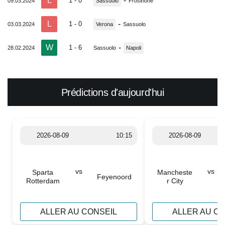
L
-
1 - 0
09.03.2024
Sassuolo
Frosinone
L
-
1 - 0
03.03.2024
Verona
Sassuolo
W
-
1 - 6
28.02.2024
Sassuolo
Napoli
Prédictions d'aujourd'hui
2026-08-09
10:15
2026-08-09
vs
vs
Sparta
Mancheste
Feyenoord
Rotterdam
r City
ALLER AU CONSEIL
ALLER AU C