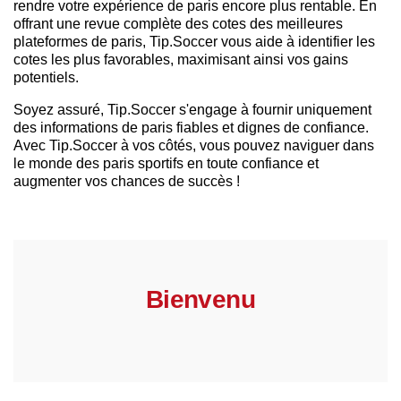
rendre votre expérience de paris encore plus rentable. En
offrant une revue complète des cotes des meilleures
plateformes de paris, Tip.Soccer vous aide à identifier les
cotes les plus favorables, maximisant ainsi vos gains
potentiels.
Soyez assuré, Tip.Soccer s'engage à fournir uniquement
des informations de paris fiables et dignes de confiance.
Avec Tip.Soccer à vos côtés, vous pouvez naviguer dans
le monde des paris sportifs en toute confiance et
augmenter vos chances de succès !
Bienvenu