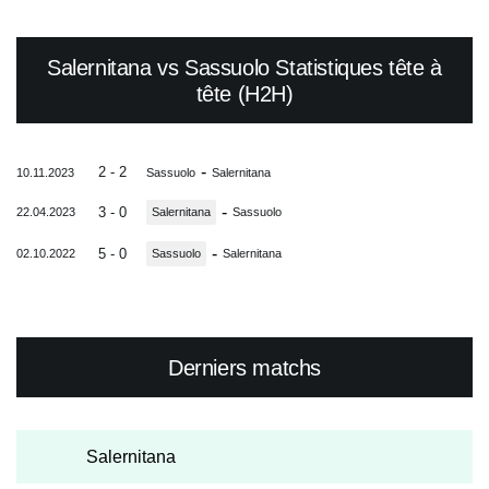
Salernitana vs Sassuolo Statistiques tête à
tête (H2H)
-
2 - 2
10.11.2023
Sassuolo
Salernitana
-
3 - 0
22.04.2023
Salernitana
Sassuolo
-
5 - 0
02.10.2022
Sassuolo
Salernitana
Derniers matchs
Salernitana