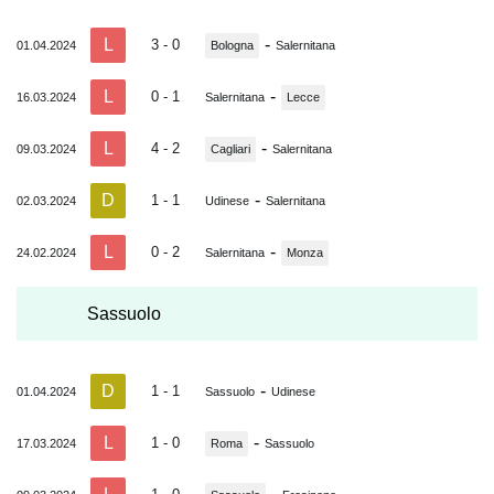
L
-
3 - 0
01.04.2024
Bologna
Salernitana
L
-
0 - 1
16.03.2024
Salernitana
Lecce
L
-
4 - 2
09.03.2024
Cagliari
Salernitana
D
-
1 - 1
02.03.2024
Udinese
Salernitana
L
-
0 - 2
24.02.2024
Salernitana
Monza
Sassuolo
D
-
1 - 1
01.04.2024
Sassuolo
Udinese
L
-
1 - 0
17.03.2024
Roma
Sassuolo