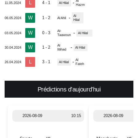
Al
L
-
4 - 1
11.05.2024
Al Hilal
Hazm
Al
W
-
1 - 2
06.05.2024
Al Ahli
Hilal
Al-
W
-
0 - 3
03.05.2024
Al Hilal
Taawoun
Al
W
-
1 - 2
30.04.2024
Al Hilal
Ittihad
Al
L
-
3 - 1
26.04.2024
Al Hilal
Fateh
Prédictions d'aujourd'hui
2026-08-09
10:15
2026-08-09
vs
vs