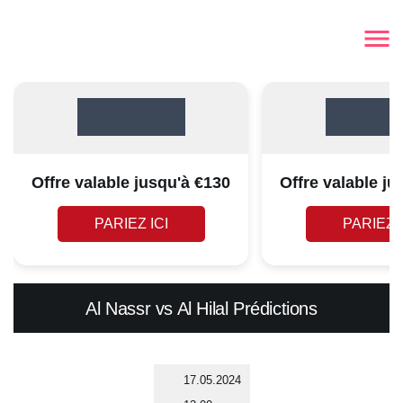
Offre valable jusqu'à €130
Offre valable ju
PARIEZ ICI
PARIEZ I
Al Nassr vs Al Hilal Prédictions
17.05.2024