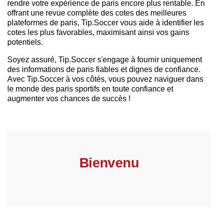
rendre votre expérience de paris encore plus rentable. En
offrant une revue complète des cotes des meilleures
plateformes de paris, Tip.Soccer vous aide à identifier les
cotes les plus favorables, maximisant ainsi vos gains
potentiels.
Soyez assuré, Tip.Soccer s'engage à fournir uniquement
des informations de paris fiables et dignes de confiance.
Avec Tip.Soccer à vos côtés, vous pouvez naviguer dans
le monde des paris sportifs en toute confiance et
augmenter vos chances de succès !
Bienvenu