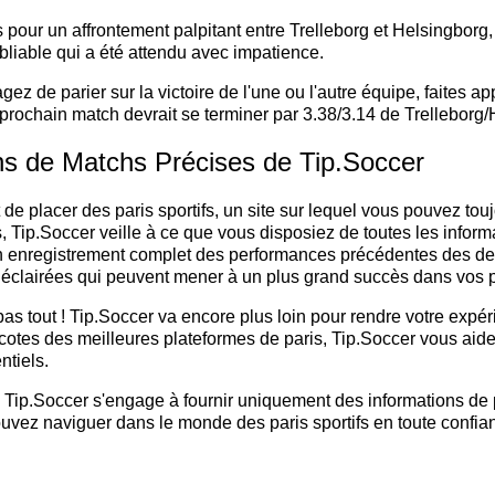
pour un affrontement palpitant entre Trelleborg et Helsingborg
liable qui a été attendu avec impatience.
gez de parier sur la victoire de l'une ou l'autre équipe, faites a
 prochain match devrait se terminer par 3.38/3.14 de Trelleborg
ns de Matchs Précises de Tip.Soccer
it de placer des paris sportifs, un site sur lequel vous pouvez 
s, Tip.Soccer veille à ce que vous disposiez de toutes les info
un enregistrement complet des performances précédentes des de
 éclairées qui peuvent mener à un plus grand succès dans vos p
pas tout ! Tip.Soccer va encore plus loin pour rendre votre expé
otes des meilleures plateformes de paris, Tip.Soccer vous aide à
ntiels.
Tip.Soccer s'engage à fournir uniquement des informations de p
ouvez naviguer dans le monde des paris sportifs en toute confi