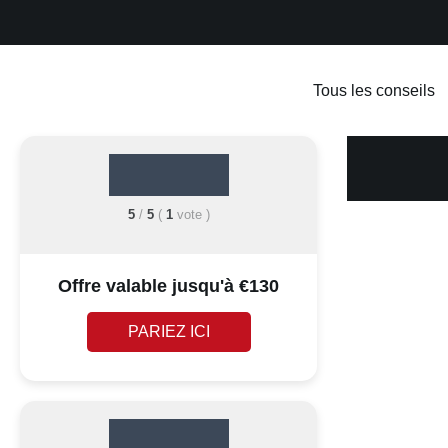
Tous les conseils
5
/
5
(
1
vote
)
Offre valable jusqu'à €130
PARIEZ ICI