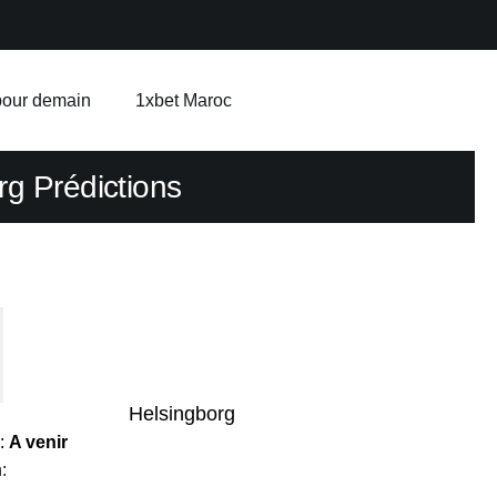
pour demain
1xbet Maroc
rg Prédictions
Helsingborg
e:
A venir
: