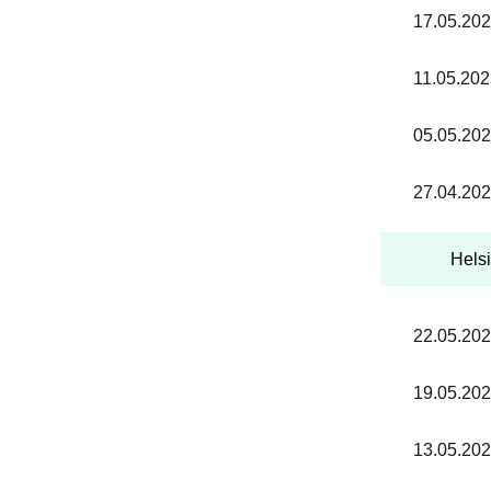
17.05.20
11.05.20
05.05.20
27.04.20
Hels
22.05.20
19.05.20
13.05.20