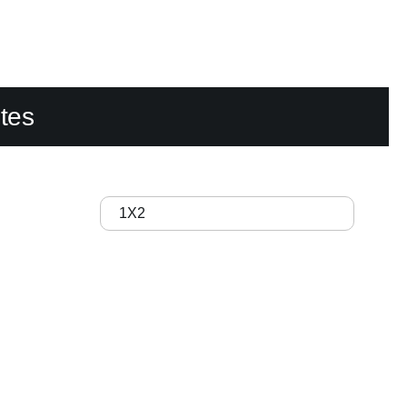
otes
1X2