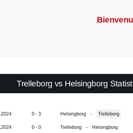
Bienven
Trelleborg vs Helsingborg Statist
.2024
0 - 3
Helsingborg
-
Trelleborg
.2024
0 - 0
Trelleborg
-
Helsingborg