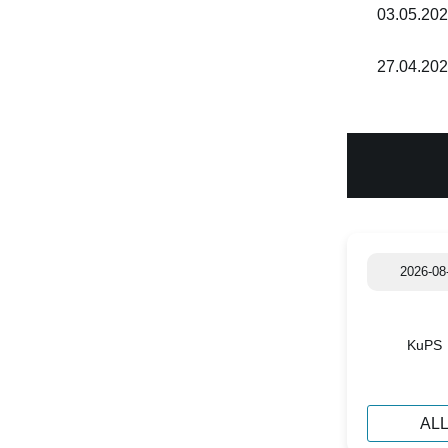
03.05.20
27.04.20
2026-08
KuPS
AL