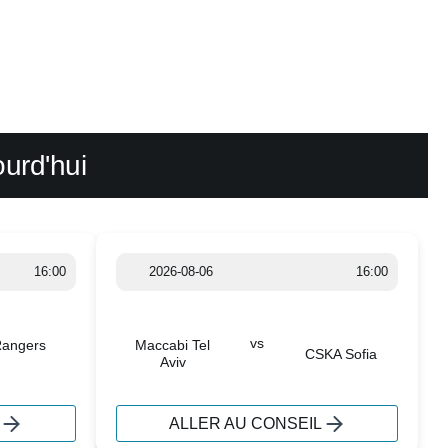
ourd'hui
16:00
2026-08-06
16:00
vs
angers
Maccabi Tel
CSKA Sofia
Aviv
ALLER AU CONSEIL