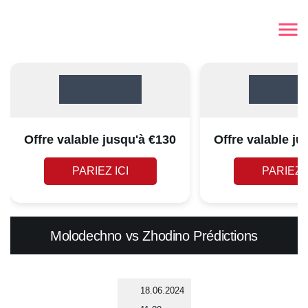
Offre valable jusqu'à €130
Offre valable ju
PARIEZ ICI
PARIEZ I
Molodechno vs Zhodino Prédictions
18.06.2024