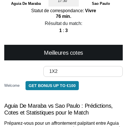
17:30
Aguia De Maraba
Sao Paulo
Statut de correspondance:
Vivre
76 min.
Résultat du match:
1
:
3
Meilleures cotes
1X2
Welcome
GET BONUS UP TO €100
Aguia De Maraba vs Sao Paulo : Prédictions,
Cotes et Statistiques pour le Match
Préparez-vous pour un affrontement palpitant entre Aguia