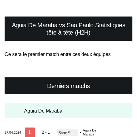
Aguia De Maraba vs Sao Paulo Statistiques
tête à tête (H2H)
Ce sera le premier match entre ces deux équipes
Derniers matchs
Aguia De Maraba
Aguia De
L
-
2 - 1
27.04.2024
River-PI
Maraba