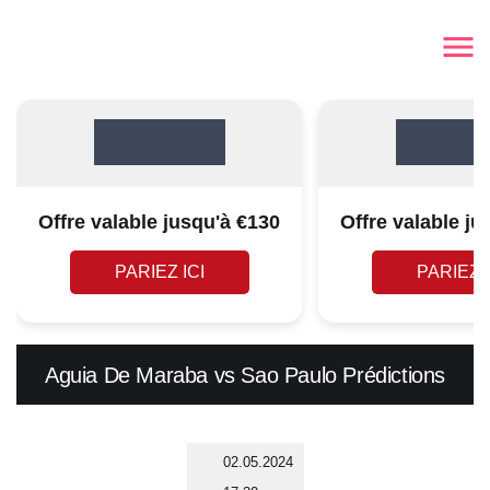
Offre valable jusqu'à €130
Offre valable ju
PARIEZ ICI
PARIEZ I
Aguia De Maraba vs Sao Paulo Prédictions
02.05.2024