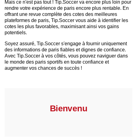
Mais ce n'est pas tout ! Tip.Soccer va encore plus loin pour
rendre votre expérience de paris encore plus rentable. En
offrant une revue complète des cotes des meilleures
plateformes de paris, Tip.Soccer vous aide à identifier les
cotes les plus favorables, maximisant ainsi vos gains
potentiels.
Soyez assuré, Tip.Soccer s'engage à fournir uniquement
des informations de paris fiables et dignes de confiance.
Avec Tip.Soccer à vos côtés, vous pouvez naviguer dans
le monde des paris sportifs en toute confiance et
augmenter vos chances de succès !
Bienvenu