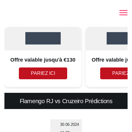
Offre valable jusqu'à €130
Offre valable ju
PARIEZ ICI
PARIEZ I
Flamengo RJ vs Cruzeiro Prédictions
30.06.2024