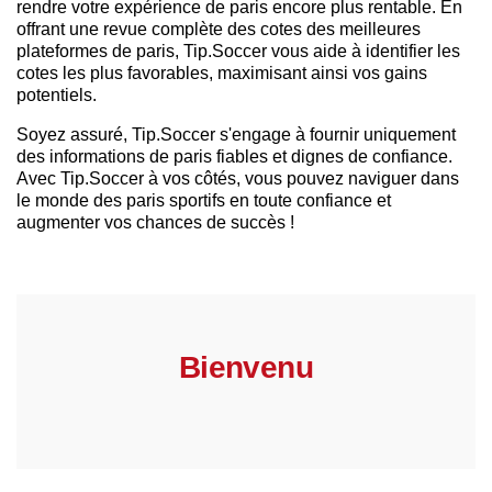
rendre votre expérience de paris encore plus rentable. En
offrant une revue complète des cotes des meilleures
plateformes de paris, Tip.Soccer vous aide à identifier les
cotes les plus favorables, maximisant ainsi vos gains
potentiels.
Soyez assuré, Tip.Soccer s'engage à fournir uniquement
des informations de paris fiables et dignes de confiance.
Avec Tip.Soccer à vos côtés, vous pouvez naviguer dans
le monde des paris sportifs en toute confiance et
augmenter vos chances de succès !
Bienvenu