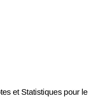
es et Statistiques pour le