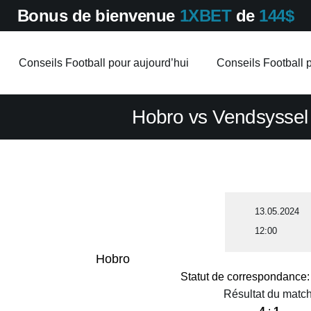
Bonus de bienvenue
1XBET
de
144$
Conseils Football pour aujourd’hui
Conseils Football 
Hobro vs Vendsyssel 
13.05.2024
12:00
Hobro
Statut de correspondance
Résultat du match