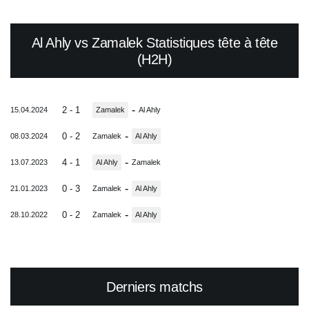
Al Ahly vs Zamalek Statistiques tête à tête
(H2H)
-
2 - 1
15.04.2024
Zamalek
Al Ahly
-
0 - 2
08.03.2024
Zamalek
Al Ahly
-
4 - 1
13.07.2023
Al Ahly
Zamalek
-
0 - 3
21.01.2023
Zamalek
Al Ahly
-
0 - 2
28.10.2022
Zamalek
Al Ahly
Derniers matchs