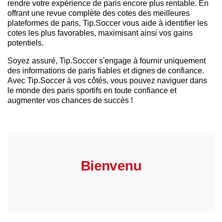
rendre votre expérience de paris encore plus rentable. En
offrant une revue complète des cotes des meilleures
plateformes de paris, Tip.Soccer vous aide à identifier les
cotes les plus favorables, maximisant ainsi vos gains
potentiels.
Soyez assuré, Tip.Soccer s'engage à fournir uniquement
des informations de paris fiables et dignes de confiance.
Avec Tip.Soccer à vos côtés, vous pouvez naviguer dans
le monde des paris sportifs en toute confiance et
augmenter vos chances de succès !
Bienvenu