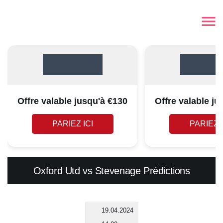
Offre valable jusqu'à €130
Offre valable ju
PARIEZ ICI
PARIEZ I
Oxford Utd vs Stevenage Prédictions
19.04.2024