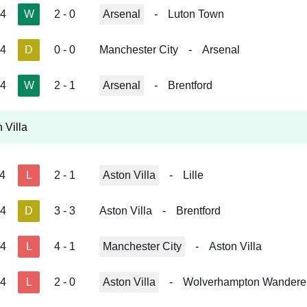
24
W
2 - 0
Arsenal
-
Luton Town
24
D
0 - 0
Manchester City
-
Arsenal
24
W
2 - 1
Arsenal
-
Brentford
 Villa
24
L
2 - 1
Aston Villa
-
Lille
24
D
3 - 3
Aston Villa
-
Brentford
24
L
4 - 1
Manchester City
-
Aston Villa
24
L
2 - 0
Aston Villa
-
Wolverhampton Wandere