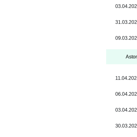
03.04.20
31.03.20
09.03.20
Aston
11.04.20
06.04.20
03.04.20
30.03.20