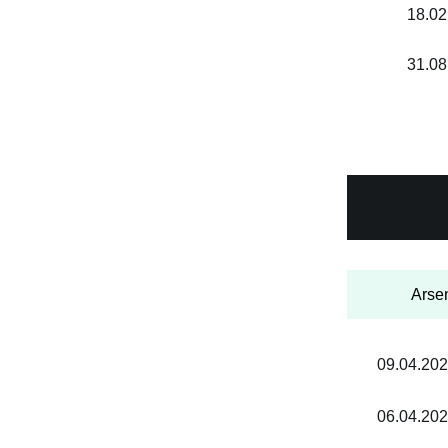
18.02
31.08
Arse
09.04.20
06.04.20