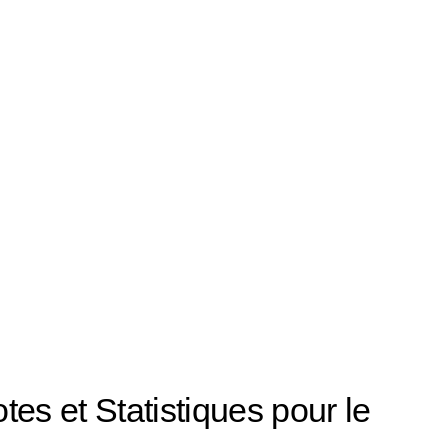
tes et Statistiques pour le