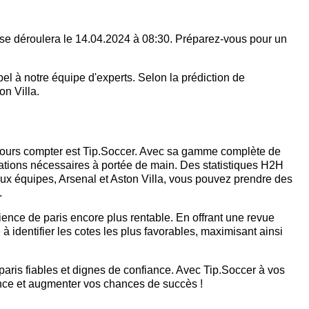
i se déroulera le 14.04.2024 à 08:30. Préparez-vous pour un
ppel à notre équipe d'experts. Selon la prédiction de
on Villa.
toujours compter est Tip.Soccer. Avec sa gamme complète de
rmations nécessaires à portée de main. Des statistiques H2H
x équipes, Arsenal et Aston Villa, vous pouvez prendre des
.
rience de paris encore plus rentable. En offrant une revue
 identifier les cotes les plus favorables, maximisant ainsi
aris fiables et dignes de confiance. Avec Tip.Soccer à vos
ance et augmenter vos chances de succès !