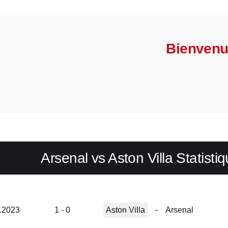
Bienven
Arsenal vs Aston Villa Statisti
.2023
1 - 0
Aston Villa
-
Arsenal