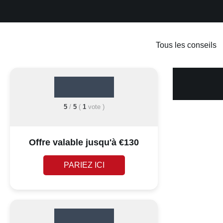
Tous les conseils
5
/
5
(
1
vote
)
Offre valable jusqu'à €130
PARIEZ ICI