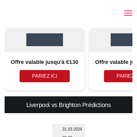
Offre valable jusqu'à €130
Offre valable ju
PARIEZ ICI
PARIEZ I
Liverpool vs Brighton Prédictions
31.03.2024