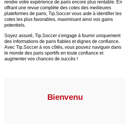
rendre votre expérience de paris encore plus rentable. En
offrant une revue complète des cotes des meilleures
plateformes de paris, Tip.Soccer vous aide à identifier les
cotes les plus favorables, maximisant ainsi vos gains
potentiels.
Soyez assuré, Tip.Soccer s'engage à fournir uniquement
des informations de paris fiables et dignes de confiance.
Avec Tip.Soccer à vos côtés, vous pouvez naviguer dans
le monde des paris sportifs en toute confiance et
augmenter vos chances de succès !
Bienvenu