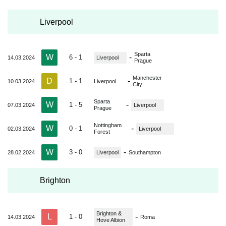
Liverpool
Sparta
W
-
6 - 1
14.03.2024
Liverpool
Prague
Manchester
D
-
1 - 1
10.03.2024
Liverpool
City
Sparta
W
-
1 - 5
07.03.2024
Liverpool
Prague
Nottingham
W
-
0 - 1
02.03.2024
Liverpool
Forest
W
-
3 - 0
28.02.2024
Liverpool
Southampton
Brighton
Brighton &
L
-
1 - 0
14.03.2024
Roma
Hove Albion