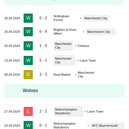
Nottingham
W
-
0 - 2
28.04.2024
Manchester City
Forest
Brighton & Hove
W
-
0 - 4
25.04.2024
Manchester City
Albion
Manchester
W
-
1 - 0
20.04.2024
Chelsea
City
Manchester
W
-
5 - 1
13.04.2024
Luton Town
City
Manchester
D
-
3 - 3
09.04.2024
Real Madrid
City
Wolves
Wolverhampton
L
-
2 - 1
27.04.2024
Luton Town
Wanderers
Wolverhampton
W
-
0 - 1
24.04.2024
AFC Bournemouth
Wanderers