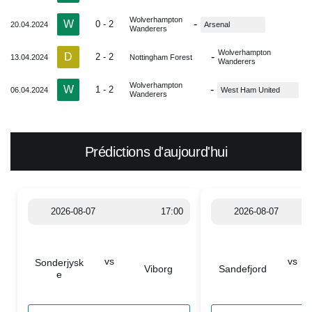
Wolverhampton
W
-
0 - 2
20.04.2024
Arsenal
Wanderers
Wolverhampton
D
-
2 - 2
13.04.2024
Nottingham Forest
Wanderers
Wolverhampton
W
-
1 - 2
06.04.2024
West Ham United
Wanderers
Prédictions d'aujourd'hui
2026-08-07
17:00
2026-08-07
vs
vs
Sonderjysk
Viborg
Sandefjord
e