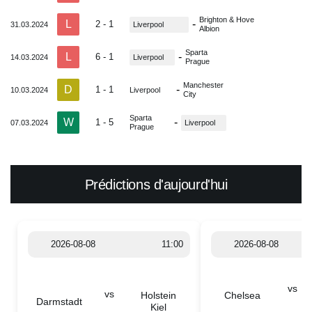
Brighton & Hove
L
-
2 - 1
31.03.2024
Liverpool
Albion
Sparta
L
-
6 - 1
14.03.2024
Liverpool
Prague
Manchester
D
-
1 - 1
10.03.2024
Liverpool
City
Sparta
W
-
1 - 5
07.03.2024
Liverpool
Prague
Prédictions d'aujourd'hui
2026-08-08
11:00
2026-08-08
vs
vs
Holstein
Chelsea
Darmstadt
Kiel