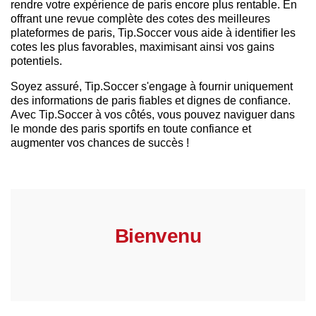
rendre votre expérience de paris encore plus rentable. En
offrant une revue complète des cotes des meilleures
plateformes de paris, Tip.Soccer vous aide à identifier les
cotes les plus favorables, maximisant ainsi vos gains
potentiels.
Soyez assuré, Tip.Soccer s'engage à fournir uniquement
des informations de paris fiables et dignes de confiance.
Avec Tip.Soccer à vos côtés, vous pouvez naviguer dans
le monde des paris sportifs en toute confiance et
augmenter vos chances de succès !
Bienvenu