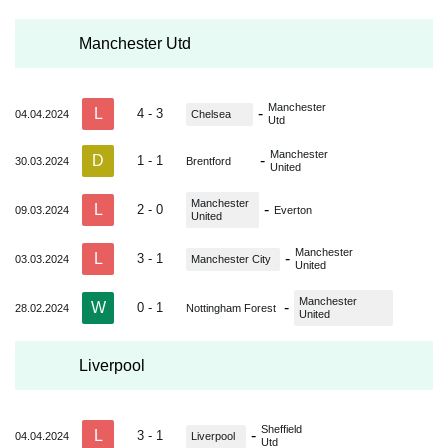
Manchester Utd
Manchester
L
-
4 - 3
04.04.2024
Chelsea
Utd
Manchester
D
-
1 - 1
30.03.2024
Brentford
United
Manchester
L
-
2 - 0
09.03.2024
Everton
United
Manchester
L
-
3 - 1
03.03.2024
Manchester City
United
Manchester
W
-
0 - 1
28.02.2024
Nottingham Forest
United
Liverpool
Sheffield
L
-
3 - 1
04.04.2024
Liverpool
Utd