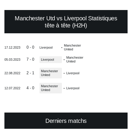
Manchester Utd vs Liverpool Statistiques
tête à tête (H2H)
Manchester
-
0 - 0
17.12.2023
Liverpool
United
Manchester
-
7 - 0
05.03.2023
Liverpool
United
Manchester
-
2 - 1
22.08.2022
Liverpool
United
Manchester
-
4 - 0
12.07.2022
Liverpool
United
Derniers matchs