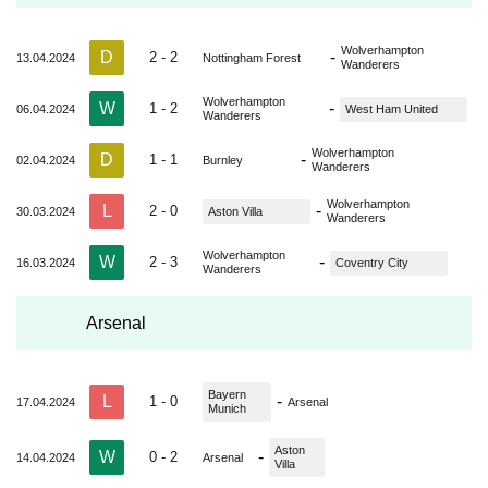
Wolverhampton
D
-
2 - 2
13.04.2024
Nottingham Forest
Wanderers
Wolverhampton
W
-
1 - 2
06.04.2024
West Ham United
Wanderers
Wolverhampton
D
-
1 - 1
02.04.2024
Burnley
Wanderers
Wolverhampton
L
-
2 - 0
30.03.2024
Aston Villa
Wanderers
Wolverhampton
W
-
2 - 3
16.03.2024
Coventry City
Wanderers
Arsenal
Bayern
L
-
1 - 0
17.04.2024
Arsenal
Munich
Aston
W
-
0 - 2
14.04.2024
Arsenal
Villa