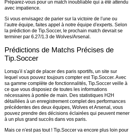
Préparez-vous pour un match inoubliable qui a été attendu
avec impatience.
Si vous envisagez de parier sur la victoire de l'une ou
l'autre équipe, faites appel à notre équipe d'experts. Selon
la prédiction de Tip.Soccer, le prochain match devrait se
terminer par 6.27/1.3 de Wolves/Arsenal.
Prédictions de Matchs Précises de
Tip.Soccer
Lorsqu'il s'agit de placer des paris sportifs, un site sur
lequel vous pouvez toujours compter est Tip.Soccer. Avec
sa gamme complète de fonctionnalités, Tip.Soccer veille à
ce que vous disposiez de toutes les informations
nécessaires à portée de main. Des statistiques H2H
détaillées à un enregistrement complet des performances
précédentes des deux équipes, Wolves et Arsenal, vous
pouvez prendre des décisions éclairées qui peuvent mener
à un plus grand succès dans vos paris.
Mais ce n'est pas tout ! Tip.Soccer va encore plus loin pour