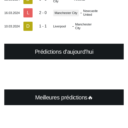
City
Newcastle
L
-
2 - 0
16.03.2024
Manchester City
United
Manchester
D
-
1 - 1
10.03.2024
Liverpool
City
Prédictions d'aujourd'hui
Meilleures prédictions🔥