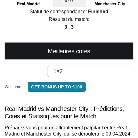
14:00
Real Madrid
Manchester City
Statut de correspondance:
Finished
Résultat du match:
3
:
3
Meilleures cotes
1X2
Welcome
GET BONUS UP TO €100
Real Madrid vs Manchester City : Prédictions,
Cotes et Statistiques pour le Match
Préparez-vous pour un affrontement palpitant entre Real
Madrid et Manchester City, qui se déroulera le 09.04.2024