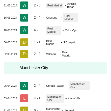
Athletic
W
-
2 - 0
31.03.2024
Real Madrid
Bilbao
Real
W
-
2 - 4
16.03.2024
Osasuna
Madrid
Real
W
-
4 - 0
10.03.2024
Celta Vigo
Madrid
Real
D
-
1 - 1
06.03.2024
RB Leipzig
Madrid
Real
D
-
2 - 2
02.03.2024
Valencia
Madrid
Manchester City
Manchester
W
-
2 - 4
06.04.2024
Crystal Palace
City
Manchester
L
-
4 - 1
03.04.2024
Aston Villa
City
Manchester
D
-
0 - 0
31.03.2024
Arsenal