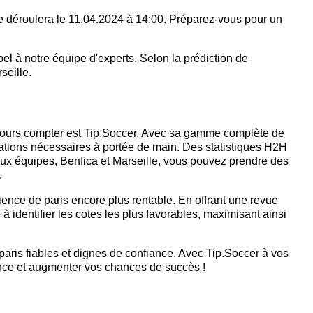
se déroulera le 11.04.2024 à 14:00. Préparez-vous pour un
ppel à notre équipe d'experts. Selon la prédiction de
seille.
toujours compter est Tip.Soccer. Avec sa gamme complète de
rmations nécessaires à portée de main. Des statistiques H2H
ux équipes, Benfica et Marseille, vous pouvez prendre des
.
rience de paris encore plus rentable. En offrant une revue
 identifier les cotes les plus favorables, maximisant ainsi
aris fiables et dignes de confiance. Avec Tip.Soccer à vos
ance et augmenter vos chances de succès !