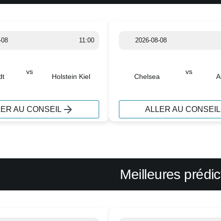
-08
11:00
2026-08-08
vs
vs
dt
Holstein Kiel
Chelsea
A
LER AU CONSEIL
ALLER AU CONSEIL
Meilleures prédic