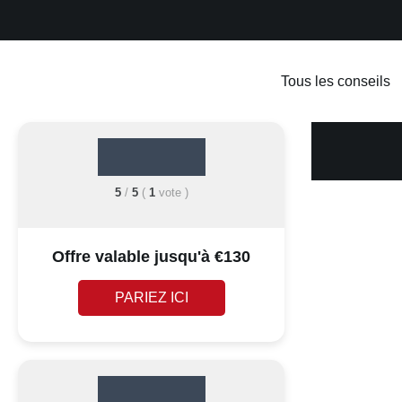
Tous les conseils
5
/
5
(
1
vote
)
Offre valable jusqu'à €130
PARIEZ ICI