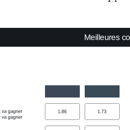
2
:
1
Meilleures c
 va gagner
1.86
1.73
 va gagner