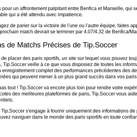
pour un affrontement palpitant entre Benfica et Marseille, qui 
ble qui a été attendu avec impatience.
gez de parier sur la victoire de l'une ou l'autre équipe, faites a
 prochain match devrait se terminer par 4.07/4.32 de Benfica/Mar
ns de Matchs Précises de Tip.Soccer
it de placer des paris sportifs, un site sur lequel vous pouvez 
s, Tip.Soccer veille à ce que vous disposiez de toutes les info
un enregistrement complet des performances précédentes des de
airées qui peuvent mener à un plus grand succès dans vos paris
pas tout ! Tip.Soccer va encore plus loin pour rendre votre expé
otes des meilleures plateformes de paris, Tip.Soccer vous aide à
ntiels.
Tip.Soccer s'engage à fournir uniquement des informations de p
ouvez naviguer dans le monde des paris sportifs en toute confi