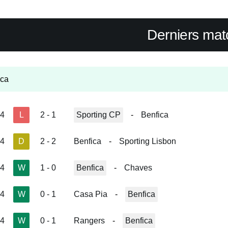
Derniers mat
ica
24
L
2 - 1
Sporting CP
-
Benfica
24
D
2 - 2
Benfica
-
Sporting Lisbon
24
W
1 - 0
Benfica
-
Chaves
24
W
0 - 1
Casa Pia
-
Benfica
24
W
0 - 1
Rangers
-
Benfica