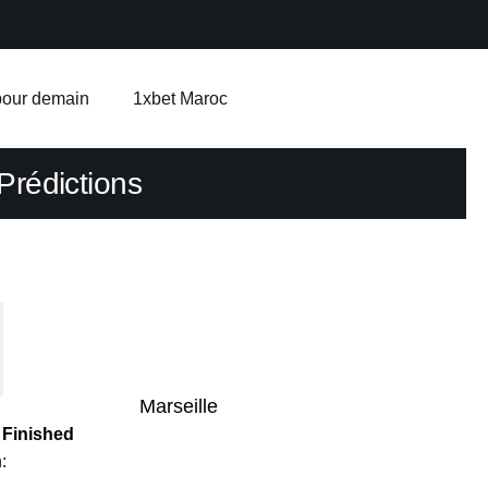
pour demain
1xbet Maroc
Prédictions
Marseille
:
Finished
: