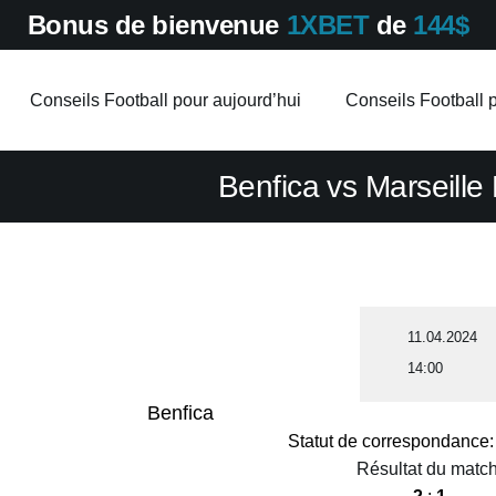
Bonus de bienvenue
1XBET
de
144$
Conseils Football pour aujourd’hui
Conseils Football 
Benfica vs Marseille 
11.04.2024
14:00
Benfica
Statut de correspondance
Résultat du match