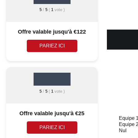
5
/
5
(
1
vote
)
Offre valable jusqu'à €122
PARIEZ ICI
5
/
5
(
1
vote
)
Offre valable jusqu'à €25
Equipe 1
Equipe 2
PARIEZ ICI
Nul