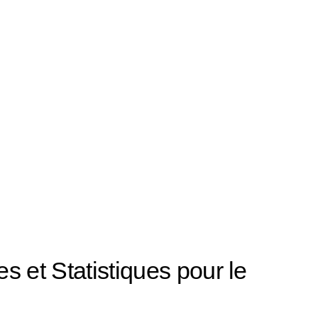
es et Statistiques pour le