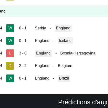
and
24
W
0 - 1
Serbia
-
England
24
W
0 - 1
England
-
Iceland
24
L
3 - 0
England
-
Bosnia-Herzegovina
24
D
2 - 2
England
-
Belgium
24
W
0 - 1
England
-
Brazil
Prédictions d'auj