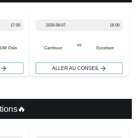
17:00
2026-08-07
18:00
vs
UM Oslo
Cambuur
Excelsior
ALLER AU CONSEIL
tions🔥