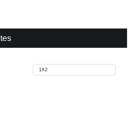
otes
1X2