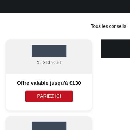
Tous les conseils
5
/
5
(
1
vote
)
Offre valable jusqu'à €130
PARIEZ ICI