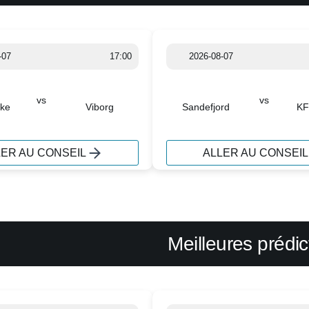
-07
17:00
2026-08-07
vs
vs
ske
Viborg
Sandefjord
KF
LER AU CONSEIL
ALLER AU CONSEIL
Meilleures prédic