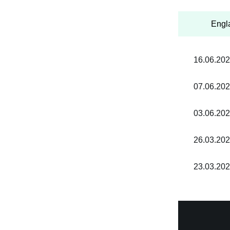
Engl
16.06.20
07.06.20
03.06.20
26.03.20
23.03.20