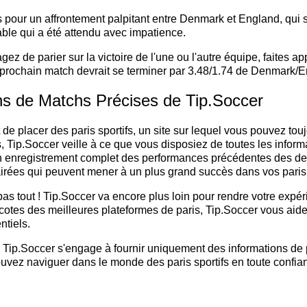
 pour un affrontement palpitant entre Denmark et England, qui 
ble qui a été attendu avec impatience.
gez de parier sur la victoire de l'une ou l'autre équipe, faites a
e prochain match devrait se terminer par 3.48/1.74 de Denmark/
ns de Matchs Précises de Tip.Soccer
it de placer des paris sportifs, un site sur lequel vous pouvez 
s, Tip.Soccer veille à ce que vous disposiez de toutes les info
un enregistrement complet des performances précédentes des d
airées qui peuvent mener à un plus grand succès dans vos paris
pas tout ! Tip.Soccer va encore plus loin pour rendre votre expé
otes des meilleures plateformes de paris, Tip.Soccer vous aide à
ntiels.
Tip.Soccer s'engage à fournir uniquement des informations de p
ouvez naviguer dans le monde des paris sportifs en toute confi