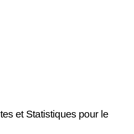
es et Statistiques pour le