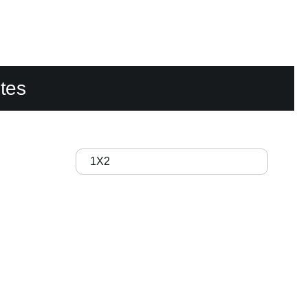
otes
1X2