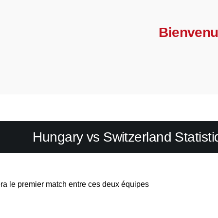
Bienven
Hungary vs Switzerland Statisti
ra le premier match entre ces deux équipes