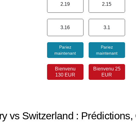
2.19
2.15
3.16
3.1
Pariez
Pariez
maintenant
maintenant
Bienvenu
Bienvenu 25
130 EUR
EUR
 vs Switzerland : Prédictions, 