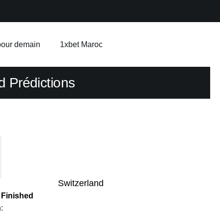
pour demain
1xbet Maroc
d Prédictions
Switzerland
:
Finished
: