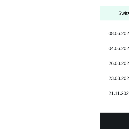
Swit
08.06.20
04.06.20
26.03.20
23.03.20
21.11.20