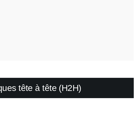
u
ques tête à tête (H2H)