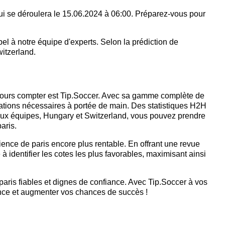
ui se déroulera le 15.06.2024 à 06:00. Préparez-vous pour
ppel à notre équipe d'experts. Selon la prédiction de
itzerland.
toujours compter est Tip.Soccer. Avec sa gamme complète de
rmations nécessaires à portée de main. Des statistiques H2H
eux équipes, Hungary et Switzerland, vous pouvez prendre
aris.
rience de paris encore plus rentable. En offrant une revue
 identifier les cotes les plus favorables, maximisant ainsi
aris fiables et dignes de confiance. Avec Tip.Soccer à vos
ance et augmenter vos chances de succès !