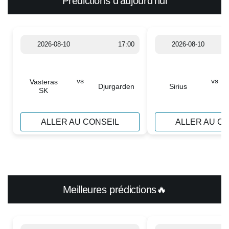
Prédictions d'aujourd'hui
2026-08-10
17:00
2026-08-10
vs
vs
Vasteras
Djurgarden
Sirius
SK
ALLER AU CONSEIL
ALLER AU C
Meilleures prédictions🔥