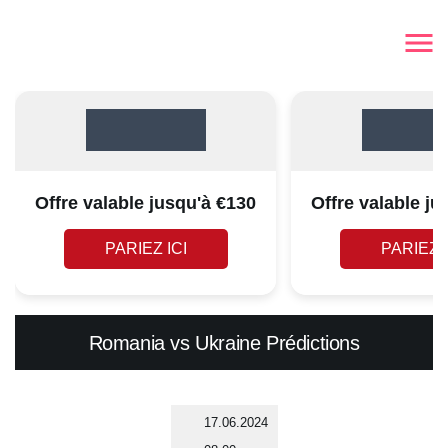
Offre valable jusqu'à €130
Offre valable ju
PARIEZ ICI
PARIEZ I
Romania vs Ukraine Prédictions
17.06.2024