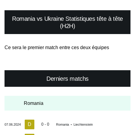
Romania vs Ukraine Statistiques tête à tête
(H2H)
Ce sera le premier match entre ces deux équipes
Derniers matchs
Romania
D
-
0 - 0
07.06.2024
Romania
Liechtenstein