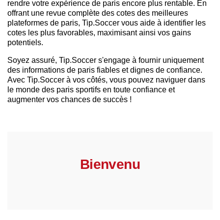
rendre votre expérience de paris encore plus rentable. En
offrant une revue complète des cotes des meilleures
plateformes de paris, Tip.Soccer vous aide à identifier les
cotes les plus favorables, maximisant ainsi vos gains
potentiels.
Soyez assuré, Tip.Soccer s'engage à fournir uniquement
des informations de paris fiables et dignes de confiance.
Avec Tip.Soccer à vos côtés, vous pouvez naviguer dans
le monde des paris sportifs en toute confiance et
augmenter vos chances de succès !
Bienvenu