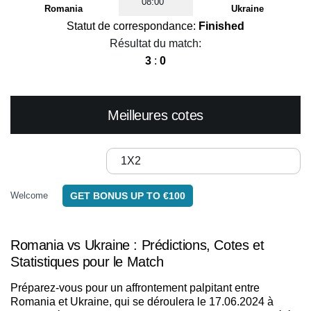
08:00
Romania
Ukraine
Statut de correspondance:
Finished
Résultat du match:
3
:
0
Meilleures cotes
1X2
Welcome
GET BONUS UP TO €100
Romania vs Ukraine : Prédictions, Cotes et
Statistiques pour le Match
Préparez-vous pour un affrontement palpitant entre
Romania et Ukraine, qui se déroulera le 17.06.2024 à