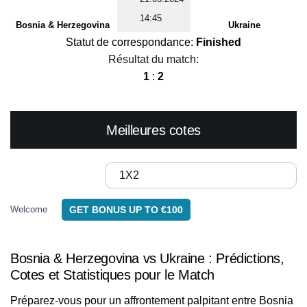
14:45
Bosnia & Herzegovina
Ukraine
Statut de correspondance:
Finished
Résultat du match:
1
:
2
Meilleures cotes
1X2
Welcome
GET BONUS UP TO €100
Bosnia & Herzegovina vs Ukraine : Prédictions,
Cotes et Statistiques pour le Match
Préparez-vous pour un affrontement palpitant entre Bosnia