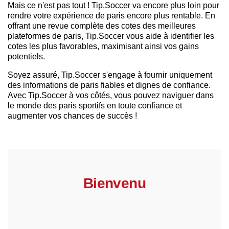
Mais ce n'est pas tout ! Tip.Soccer va encore plus loin pour
rendre votre expérience de paris encore plus rentable. En
offrant une revue complète des cotes des meilleures
plateformes de paris, Tip.Soccer vous aide à identifier les
cotes les plus favorables, maximisant ainsi vos gains
potentiels.
Soyez assuré, Tip.Soccer s'engage à fournir uniquement
des informations de paris fiables et dignes de confiance.
Avec Tip.Soccer à vos côtés, vous pouvez naviguer dans
le monde des paris sportifs en toute confiance et
augmenter vos chances de succès !
Bienvenu