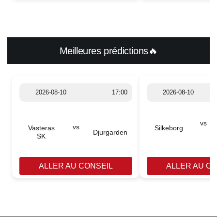
Meilleures prédictions🔥
2026-08-10
17:00
2026-08-10
vs
vs
Vasteras
Silkeborg
Djurgarden
SK
ALLER AU CONSEIL
ALLER AU C