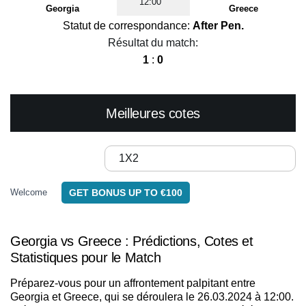
12:00
Georgia
Greece
Statut de correspondance:
After Pen.
Résultat du match:
1
:
0
Meilleures cotes
1X2
Welcome
GET BONUS UP TO €100
Georgia vs Greece : Prédictions, Cotes et
Statistiques pour le Match
Préparez-vous pour un affrontement palpitant entre
Georgia et Greece, qui se déroulera le 26.03.2024 à 12:00.