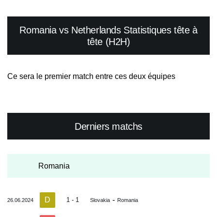
Romania vs Netherlands Statistiques tête à
tête (H2H)
Ce sera le premier match entre ces deux équipes
Derniers matchs
Romania
D
-
1 - 1
26.06.2024
Slovakia
Romania