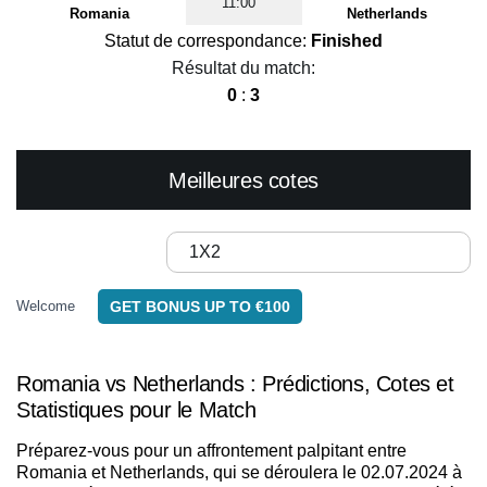
11:00
Romania
Netherlands
Statut de correspondance:
Finished
Résultat du match:
0
:
3
Meilleures cotes
1X2
Welcome
GET BONUS UP TO €100
Romania vs Netherlands : Prédictions, Cotes et
Statistiques pour le Match
Préparez-vous pour un affrontement palpitant entre
Romania et Netherlands, qui se déroulera le 02.07.2024 à