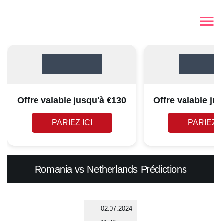
Offre valable jusqu'à €130
Offre valable ju
PARIEZ ICI
PARIEZ I
Romania vs Netherlands Prédictions
02.07.2024