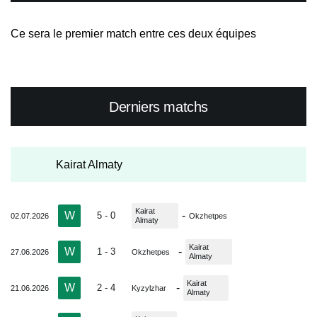
Ce sera le premier match entre ces deux équipes
Derniers matchs
Kairat Almaty
Kairat
W
-
5 - 0
02.07.2026
Okzhetpes
Almaty
Kairat
W
-
1 - 3
27.06.2026
Okzhetpes
Almaty
Kairat
W
-
2 - 4
21.06.2026
Kyzylzhar
Almaty