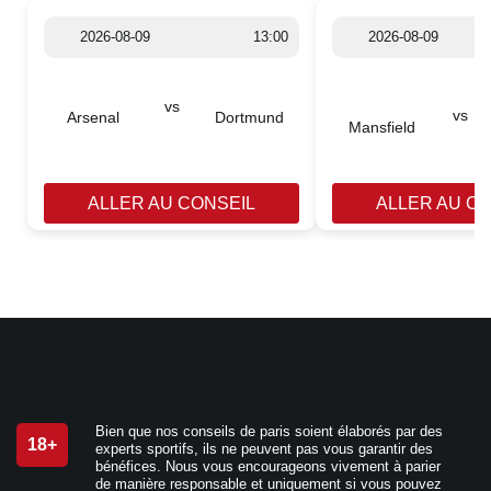
2026-08-09
13:00
2026-08-09
vs
vs
Arsenal
Dortmund
Mansfield
ALLER AU CONSEIL
ALLER AU C
Bien que nos conseils de paris soient élaborés par des
18+
experts sportifs, ils ne peuvent pas vous garantir des
bénéfices. Nous vous encourageons vivement à parier
de manière responsable et uniquement si vous pouvez