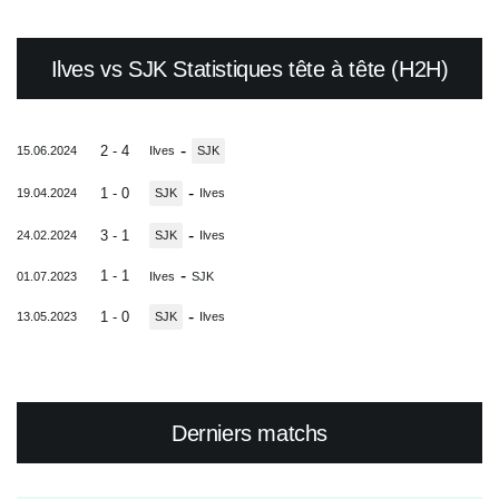
Ilves vs SJK Statistiques tête à tête (H2H)
-
2 - 4
15.06.2024
Ilves
SJK
-
1 - 0
19.04.2024
SJK
Ilves
-
3 - 1
24.02.2024
SJK
Ilves
-
1 - 1
01.07.2023
Ilves
SJK
-
1 - 0
13.05.2023
SJK
Ilves
Derniers matchs