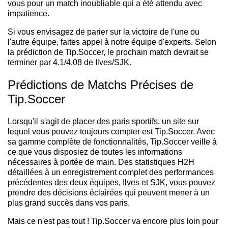
vous pour un match inoubliable qui a été attendu avec
impatience.
Si vous envisagez de parier sur la victoire de l'une ou
l'autre équipe, faites appel à notre équipe d'experts. Selon
la prédiction de Tip.Soccer, le prochain match devrait se
terminer par 4.1/4.08 de Ilves/SJK.
Prédictions de Matchs Précises de
Tip.Soccer
Lorsqu'il s'agit de placer des paris sportifs, un site sur
lequel vous pouvez toujours compter est Tip.Soccer. Avec
sa gamme complète de fonctionnalités, Tip.Soccer veille à
ce que vous disposiez de toutes les informations
nécessaires à portée de main. Des statistiques H2H
détaillées à un enregistrement complet des performances
précédentes des deux équipes, Ilves et SJK, vous pouvez
prendre des décisions éclairées qui peuvent mener à un
plus grand succès dans vos paris.
Mais ce n'est pas tout ! Tip.Soccer va encore plus loin pour