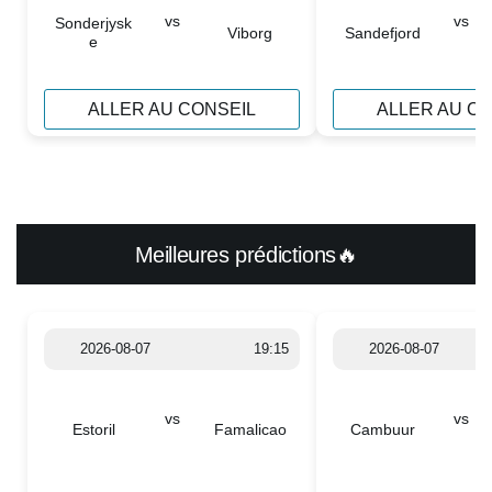
vs
vs
Sonderjysk
Viborg
Sandefjord
e
ALLER AU CONSEIL
ALLER AU C
Meilleures prédictions🔥
2026-08-07
19:15
2026-08-07
vs
vs
Estoril
Famalicao
Cambuur