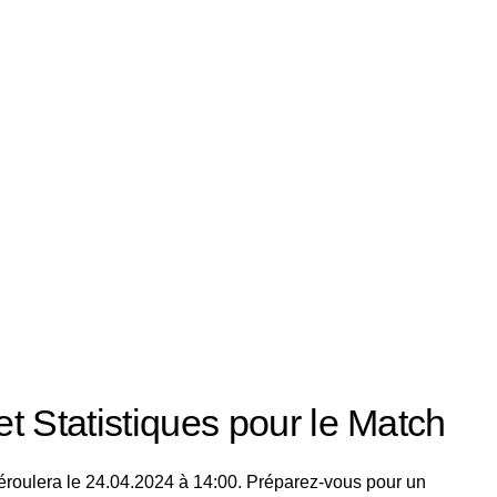
et Statistiques pour le Match
déroulera le 24.04.2024 à 14:00. Préparez-vous pour un