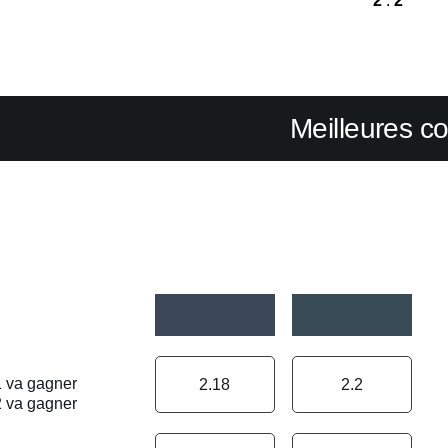
2
:
2
Meilleures c
 va gagner
2.18
2.2
 va gagner