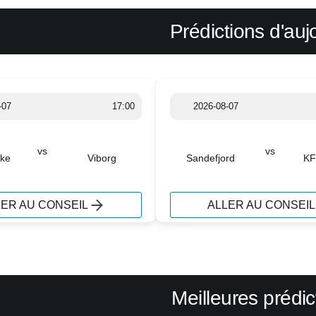
Prédictions d'auj
-07
17:00
2026-08-07
vs
vs
ske
Viborg
Sandefjord
KF
LER AU CONSEIL
ALLER AU CONSEIL
Meilleures prédic