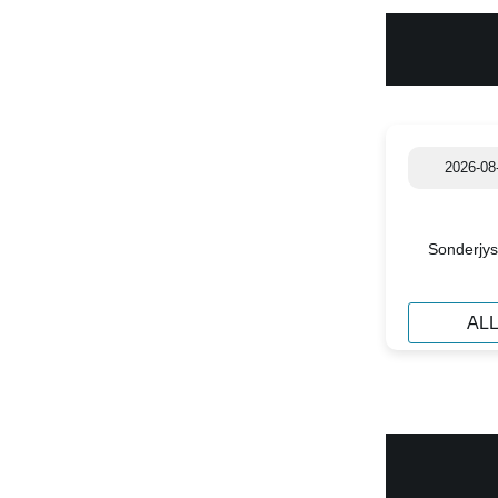
2026-08
Sonderjy
AL