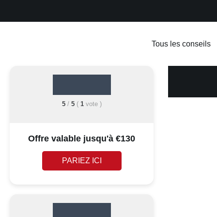
Tous les conseils
5
/
5
(
1
vote
)
Offre valable jusqu'à €130
PARIEZ ICI