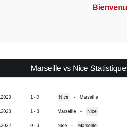
Bienven
Marseille vs Nice Statistique
.2023
1 - 0
Nice
-
Marseille
.2023
1 - 3
Marseille
-
Nice
.2022
0 - 3
Nice
-
Marseille