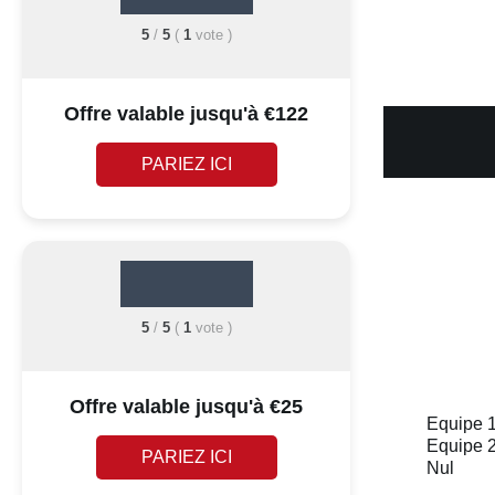
5
/
5
(
1
vote
)
Offre valable jusqu'à €122
PARIEZ ICI
5
/
5
(
1
vote
)
Offre valable jusqu'à €25
Equipe 1
Equipe 2
PARIEZ ICI
Nul