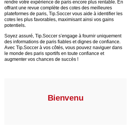
rendre votre expérience de paris encore plus rentable. En
offrant une revue complète des cotes des meilleures
plateformes de paris, Tip.Soccer vous aide à identifier les
cotes les plus favorables, maximisant ainsi vos gains
potentiels.
Soyez assuré, Tip.Soccer s'engage à fournir uniquement
des informations de paris fiables et dignes de confiance.
Avec Tip.Soccer à vos côtés, vous pouvez naviguer dans
le monde des paris sportifs en toute confiance et
augmenter vos chances de succès !
Bienvenu