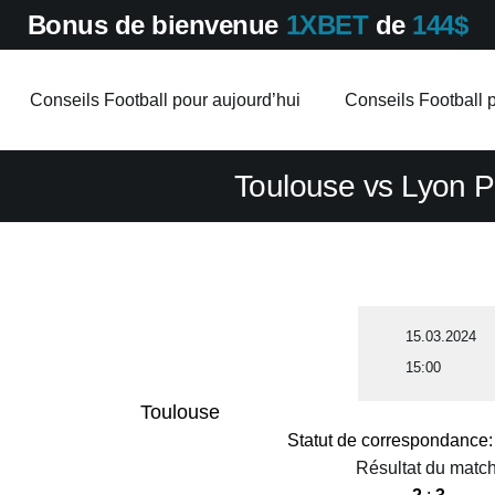
Bonus de bienvenue
1XBET
de
144$
Conseils Football pour aujourd’hui
Conseils Football 
Toulouse vs Lyon P
15.03.2024
15:00
Toulouse
Statut de correspondance
Résultat du match