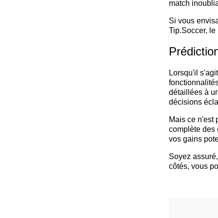
match inoublia
Si vous envisa
Tip.Soccer, le
Prédictio
Lorsqu'il s'ag
fonctionnalité
détaillées à 
décisions écl
Mais ce n'est 
complète des c
vos gains pote
Soyez assuré, 
côtés, vous p