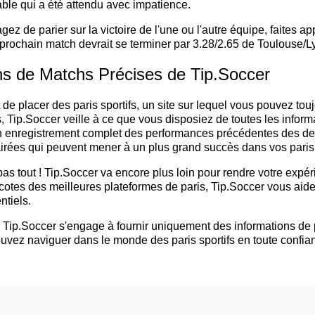
ble qui a été attendu avec impatience.
gez de parier sur la victoire de l'une ou l'autre équipe, faites a
 prochain match devrait se terminer par 3.28/2.65 de Toulouse/L
ns de Matchs Précises de Tip.Soccer
it de placer des paris sportifs, un site sur lequel vous pouvez 
s, Tip.Soccer veille à ce que vous disposiez de toutes les info
un enregistrement complet des performances précédentes des de
airées qui peuvent mener à un plus grand succès dans vos paris
pas tout ! Tip.Soccer va encore plus loin pour rendre votre expé
otes des meilleures plateformes de paris, Tip.Soccer vous aide à
ntiels.
Tip.Soccer s'engage à fournir uniquement des informations de p
ouvez naviguer dans le monde des paris sportifs en toute confi