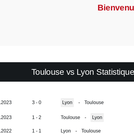
Bienven
Toulouse vs Lyon Statistique
.2023
3 - 0
Lyon
-
Toulouse
.2023
1 - 2
Toulouse
-
Lyon
.2022
1 - 1
Lyon
-
Toulouse