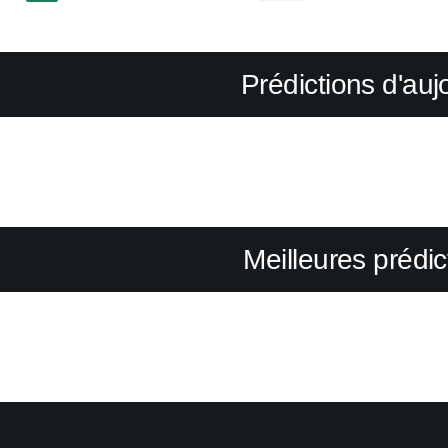
Prédictions d'auj
Meilleures prédic