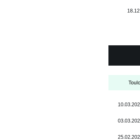
18.12
Toul
10.03.20
03.03.20
25.02.20