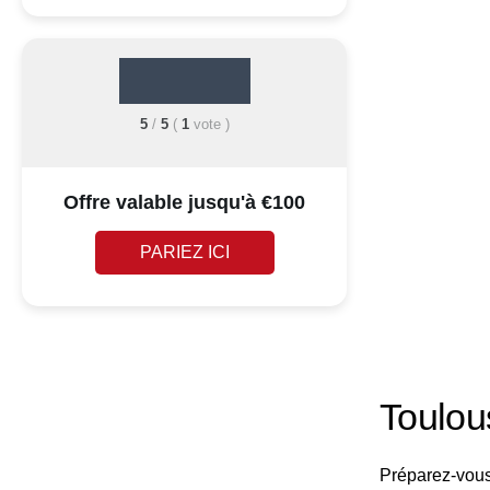
5
/
5
(
1
vote
)
Offre valable jusqu'à €100
PARIEZ ICI
Toulous
Préparez-vous 