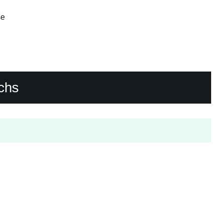
se
chs