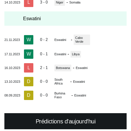
L
-
3 - 0
14.10.2023
Niger
Somalia
Eswatini
Cabo
W
-
0 - 2
21.11.2023
Eswatini
Verde
W
-
0 - 1
17.11.2023
Eswatini
Libya
L
-
2 - 1
16.10.2023
Botswana
Eswatini
South
D
-
0 - 0
13.10.2023
Eswatini
Africa
Burkina
D
-
0 - 0
08.09.2023
Eswatini
Faso
Prédictions d'aujourd'hui