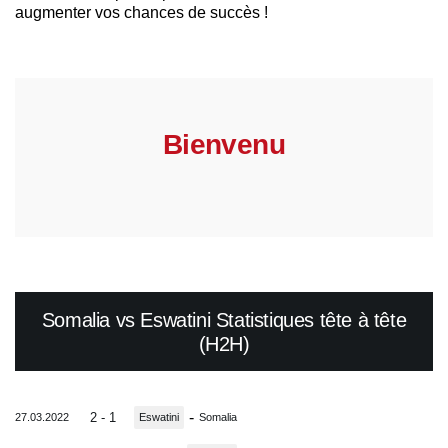
augmenter vos chances de succès !
Bienvenu
Somalia vs Eswatini Statistiques tête à tête
(H2H)
-
2 - 1
27.03.2022
Eswatini
Somalia