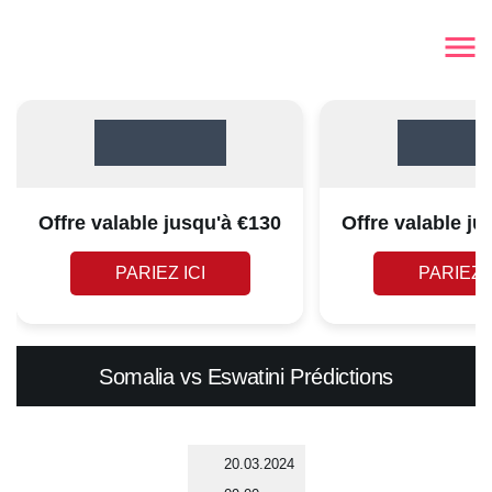
Offre valable jusqu'à €130
Offre valable ju
PARIEZ ICI
PARIEZ I
Somalia vs Eswatini Prédictions
20.03.2024