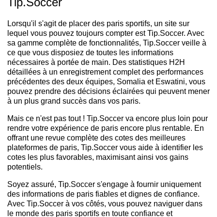
Tip.Soccer
Lorsqu'il s'agit de placer des paris sportifs, un site sur
lequel vous pouvez toujours compter est Tip.Soccer. Avec
sa gamme complète de fonctionnalités, Tip.Soccer veille à
ce que vous disposiez de toutes les informations
nécessaires à portée de main. Des statistiques H2H
détaillées à un enregistrement complet des performances
précédentes des deux équipes, Somalia et Eswatini, vous
pouvez prendre des décisions éclairées qui peuvent mener
à un plus grand succès dans vos paris.
Mais ce n'est pas tout ! Tip.Soccer va encore plus loin pour
rendre votre expérience de paris encore plus rentable. En
offrant une revue complète des cotes des meilleures
plateformes de paris, Tip.Soccer vous aide à identifier les
cotes les plus favorables, maximisant ainsi vos gains
potentiels.
Soyez assuré, Tip.Soccer s'engage à fournir uniquement
des informations de paris fiables et dignes de confiance.
Avec Tip.Soccer à vos côtés, vous pouvez naviguer dans
le monde des paris sportifs en toute confiance et