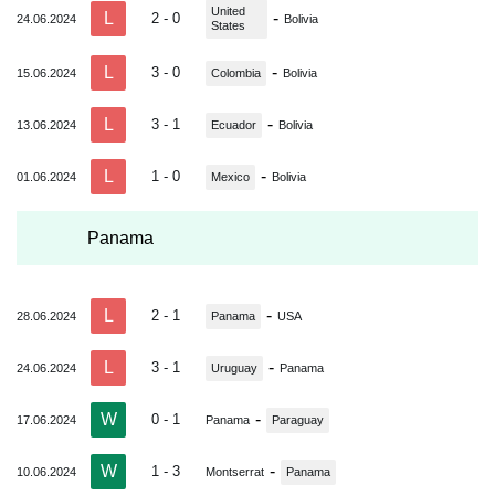
United
L
-
2 - 0
24.06.2024
Bolivia
States
L
-
3 - 0
15.06.2024
Colombia
Bolivia
L
-
3 - 1
13.06.2024
Ecuador
Bolivia
L
-
1 - 0
01.06.2024
Mexico
Bolivia
Panama
L
-
2 - 1
28.06.2024
Panama
USA
L
-
3 - 1
24.06.2024
Uruguay
Panama
W
-
0 - 1
17.06.2024
Panama
Paraguay
W
-
1 - 3
10.06.2024
Montserrat
Panama