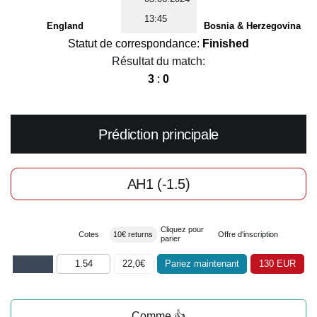
13:45
England
Bosnia & Herzegovina
Statut de correspondance:
Finished
Résultat du match:
3
:
0
Prédiction principale
AH1 (-1.5)
Cliquez pour
Cotes
10€ returns
Offre d'inscription
parier
1.54
22,0€
Pariez maintenant
130 EUR
Comme 👍