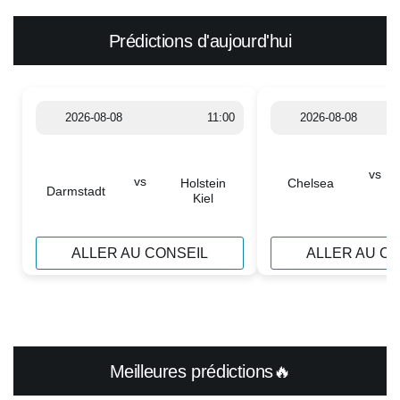
Prédictions d'aujourd'hui
2026-08-08
11:00
2026-08-08
vs
vs
Holstein
Chelsea
Darmstadt
Kiel
ALLER AU CONSEIL
ALLER AU C
Meilleures prédictions🔥