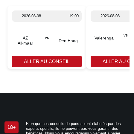
2026-08-08
19:00
2026-08-08
vs
vs
AZ
Valerenga
Den Haag
Alkmaar
ALLER AU CONSEIL
ALLER AU C
Bien que nos conseils de paris soient élaborés par des
18+
experts sportifs, ils ne peuvent pas vous garantir des
bénéfices. Nous vous encourageons vivement à parier