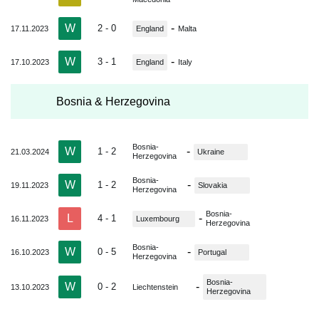
W
-
2 - 0
17.11.2023
England
Malta
W
-
3 - 1
17.10.2023
England
Italy
Bosnia & Herzegovina
Bosnia-
W
-
1 - 2
21.03.2024
Ukraine
Herzegovina
Bosnia-
W
-
1 - 2
19.11.2023
Slovakia
Herzegovina
Bosnia-
L
-
4 - 1
16.11.2023
Luxembourg
Herzegovina
Bosnia-
W
-
0 - 5
16.10.2023
Portugal
Herzegovina
Bosnia-
W
-
0 - 2
13.10.2023
Liechtenstein
Herzegovina