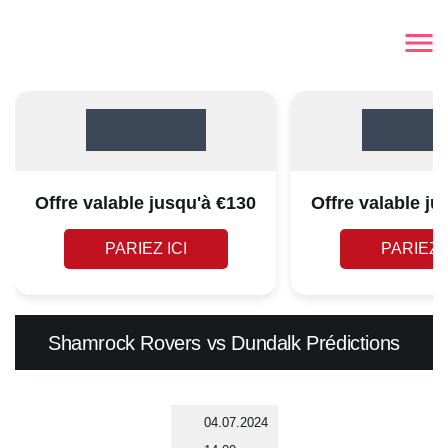
Offre valable jusqu'à €130
Offre valable ju
PARIEZ ICI
PARIEZ I
Shamrock Rovers vs Dundalk Prédictions
04.07.2024