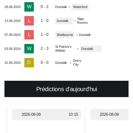
W
-
0 - 2
28.06.2024
Dundalk
Waterford
Sligo
L
-
1 - 0
13.06.2024
Dundalk
Rovers
L
-
1 - 0
07.06.2024
Shelbourne
Dundalk
St Patrick's
W
-
2 - 3
03.06.2024
Dundalk
Athletic
Derry
D
-
0 - 0
31.05.2024
Dundalk
City
Prédictions d'aujourd'hui
2026-08-09
10:15
2026-08-09