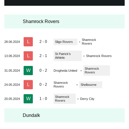
Shamrock Rovers
Shamrock
L
-
2 - 0
28.06.2024
Sligo Rovers
Rovers
St Patrick's
L
-
2 - 1
13.06.2024
Shamrock Rovers
Athletic
Shamrock
W
-
0 - 2
31.05.2024
Drogheda United
Rovers
Shamrock
L
-
0 - 2
24.05.2024
Shelbourne
Rovers
Shamrock
W
-
1 - 0
20.05.2024
Derry City
Rovers
Dundalk