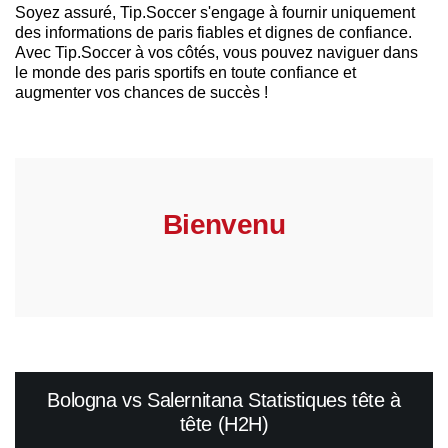
Soyez assuré, Tip.Soccer s'engage à fournir uniquement
des informations de paris fiables et dignes de confiance.
Avec Tip.Soccer à vos côtés, vous pouvez naviguer dans
le monde des paris sportifs en toute confiance et
augmenter vos chances de succès !
Bienvenu
Bologna vs Salernitana Statistiques tête à
tête (H2H)