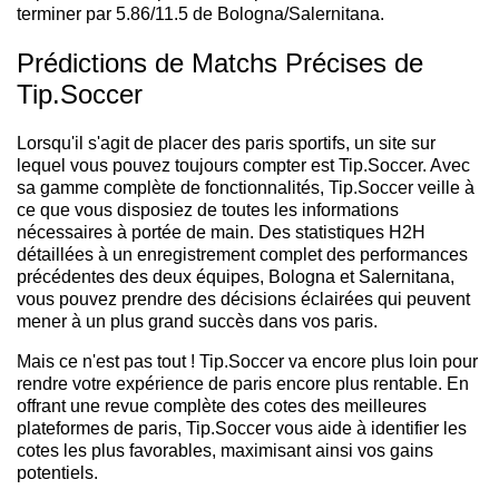
terminer par 5.86/11.5 de Bologna/Salernitana.
Prédictions de Matchs Précises de
Tip.Soccer
Lorsqu'il s'agit de placer des paris sportifs, un site sur
lequel vous pouvez toujours compter est Tip.Soccer. Avec
sa gamme complète de fonctionnalités, Tip.Soccer veille à
ce que vous disposiez de toutes les informations
nécessaires à portée de main. Des statistiques H2H
détaillées à un enregistrement complet des performances
précédentes des deux équipes, Bologna et Salernitana,
vous pouvez prendre des décisions éclairées qui peuvent
mener à un plus grand succès dans vos paris.
Mais ce n'est pas tout ! Tip.Soccer va encore plus loin pour
rendre votre expérience de paris encore plus rentable. En
offrant une revue complète des cotes des meilleures
plateformes de paris, Tip.Soccer vous aide à identifier les
cotes les plus favorables, maximisant ainsi vos gains
potentiels.