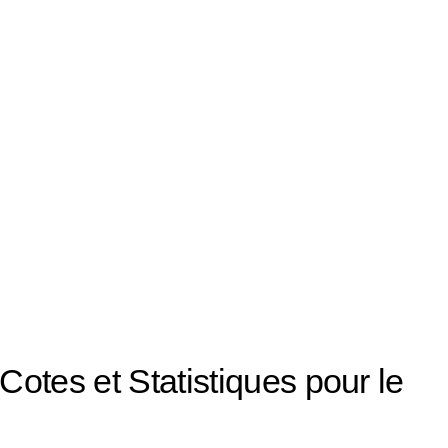
Cotes et Statistiques pour le