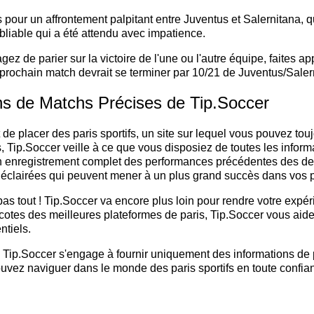
pour un affrontement palpitant entre Juventus et Salernitana, 
liable qui a été attendu avec impatience.
gez de parier sur la victoire de l'une ou l'autre équipe, faites a
 prochain match devrait se terminer par 10/21 de Juventus/Saler
ns de Matchs Précises de Tip.Soccer
it de placer des paris sportifs, un site sur lequel vous pouvez 
s, Tip.Soccer veille à ce que vous disposiez de toutes les info
un enregistrement complet des performances précédentes des de
 éclairées qui peuvent mener à un plus grand succès dans vos p
pas tout ! Tip.Soccer va encore plus loin pour rendre votre expé
otes des meilleures plateformes de paris, Tip.Soccer vous aide à
ntiels.
Tip.Soccer s'engage à fournir uniquement des informations de p
ouvez naviguer dans le monde des paris sportifs en toute confi