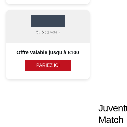
5
/
5
(
1
vote
)
Offre valable jusqu'à €100
PARIEZ ICI
Juventu
Match