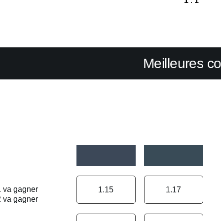
1
:
1
Meilleures c
 va gagner
1.15
1.17
 va gagner