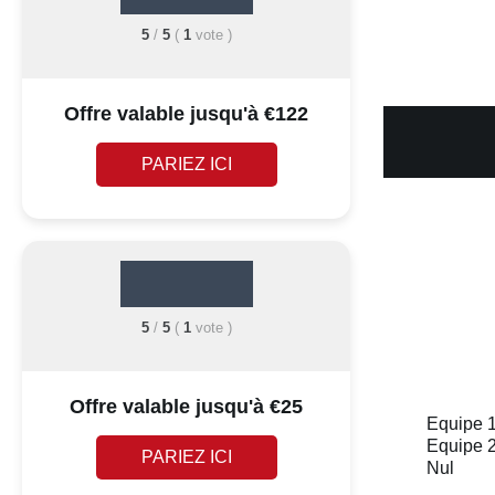
5
/
5
(
1
vote
)
Offre valable jusqu'à €122
PARIEZ ICI
5
/
5
(
1
vote
)
Offre valable jusqu'à €25
Equipe 1
Equipe 2
PARIEZ ICI
Nul