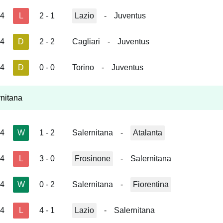
24
L
2 - 1
Lazio
-
Juventus
24
D
2 - 2
Cagliari
-
Juventus
24
D
0 - 0
Torino
-
Juventus
rnitana
24
W
1 - 2
Salernitana
-
Atalanta
24
L
3 - 0
Frosinone
-
Salernitana
24
W
0 - 2
Salernitana
-
Fiorentina
24
L
4 - 1
Lazio
-
Salernitana