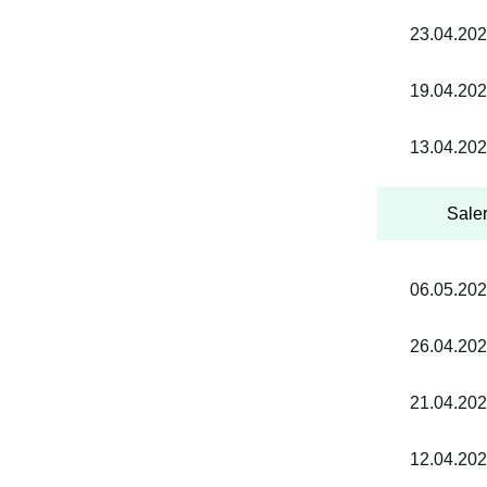
23.04.20
19.04.20
13.04.20
Sale
06.05.20
26.04.20
21.04.20
12.04.20