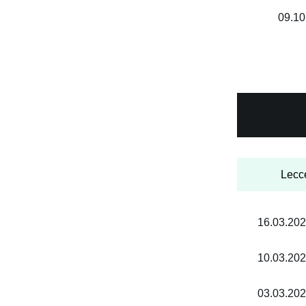
09.10
Lecc
16.03.20
10.03.20
03.03.20