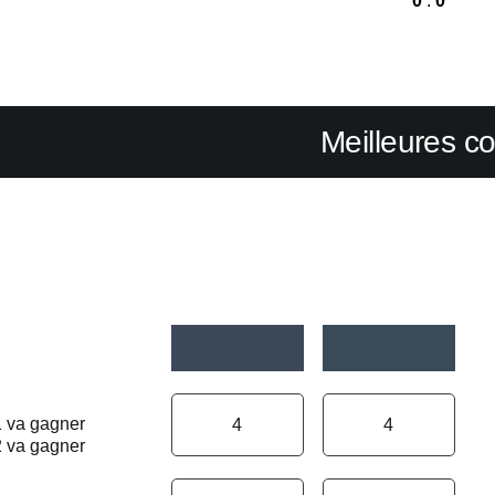
0
:
0
Meilleures c
 va gagner
4
4
 va gagner