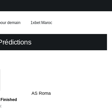
pour demain
1xbet Maroc
rédictions
AS Roma
:
Finished
: