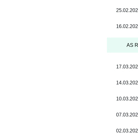
25.02.20
16.02.20
AS 
17.03.20
14.03.20
10.03.20
07.03.20
02.03.20