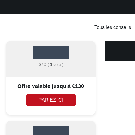
Tous les conseils
5
/
5
(
1
vote
)
Offre valable jusqu'à €130
PARIEZ ICI